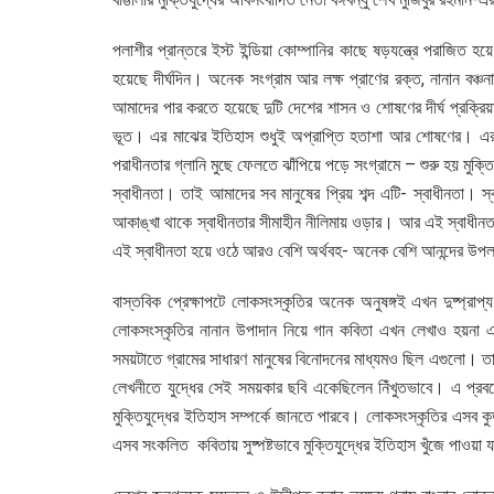
পলাশীর প্রান্তরে ইস্ট ইন্ডিয়া কোম্পানির কাছে ষড়যন্ত্রে পরাজিত
হয়েছে দীর্ঘদিন। অনেক সংগ্রাম আর লক্ষ প্রাণের রক্ত, নানান বঞ্
আমাদের পার করতে হয়েছে দুটি দেশের শাসন ও শোষণের দীর্ঘ প্রক্র
ভূত। এর মাঝের ইতিহাস শুধুই অপ্রাপ্তি হতাশা আর শোষণের। এর ব
পরাধীনতার গ্লানি মুছে ফেলতে ঝাঁপিয়ে পড়ে সংগ্রামে – শুরু হয় মুক্তিযু
স্বাধীনতা। তাই আমাদের সব মানুষের প্রিয় শব্দ এটি- স্বাধীনতা। স্ব
আকাঙ্খা থাকে স্বাধীনতার সীমাহীন নীলিমায় ওড়ার। আর এই স্বাধীনতা
এই স্বাধীনতা হয়ে ওঠে আরও বেশি অর্থবহ- অনেক বেশি আনন্দের উপল
বাস্তবিক প্রেক্ষাপটে লোকসংস্কৃতির অনেক অনুষঙ্গই এখন দুষ্প্রাপ্
লোকসংস্কৃতির নানান উপাদান নিয়ে গান কবিতা এখন লেখাও হয়না এ
সময়টাতে গ্রামের সাধারণ মানুষের বিনোদনের মাধ্যমও ছিল এগুলো। তাই
লেখনীতে যুদ্ধের সেই সময়কার ছবি একেছিলেন নিঁখুতভাবে। এ প্রবন্ধ
মুক্তিযুদ্ধের ইতিহাস সম্পর্কে জানতে পারবে। লোকসংস্কৃতির এসব ক
এসব সংকলিত কবিতায় সুষ্পষ্টভাবে মুক্তিযুদ্ধের ইতিহাস খুঁজে পাওয়া