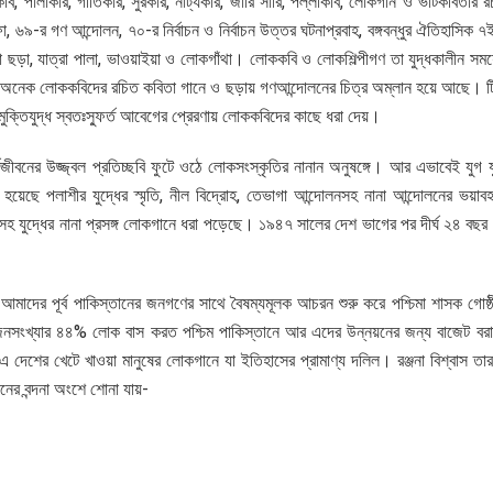
, পালাকার, গীতিকার, সুরকার, নাট্যকার, জারি সারি, পল্লীকবি, লোকগান ও ভাটকবিতার রচয়
৬৯-র গণ আন্দোলন, ৭০-র নির্বাচন ও নির্বাচন উত্তর ঘটনাপ্রবাহ, বঙ্গবন্ধুর ঐতিহাসিক ৭ই ম
তা ছড়া, যাত্রা পালা, ভাওয়াইয়া ও লোকগাঁথা। লোককবি ও লোকশিল্পীগণ তা যুদ্ধকালীন সময়ে 
া অনেক লোককবিদের রচিত কবিতা গানে ও ছড়ায় গণআন্দোলনের চিত্র অম্লান হয়ে আছে। টিপু পাগ
ক্তিযুদ্ধ স্বতঃস্ফুর্ত আবেগের প্রেরণায় লোককবিদের কাছে ধরা দেয়।
 কর্মজীবনের উজ্জ্বল প্রতিচ্ছবি ফুটে ওঠে লোকসংস্কৃতির নানান অনুষঙ্গে। আর এভাবেই যু
ত হয়েছে পলাশীর যুদ্ধের স্মৃতি, নীল বিদ্রোহ, তেভাগা আন্দোলনসহ নানা আন্দোলনের ভয়
 যুদ্ধের নানা প্রসঙ্গ লোকগানে ধরা পড়েছে। ১৯৪৭ সালের দেশ ভাগের পর দীর্ঘ ২৪ বছর 
মাদের পূর্ব পাকিস্তানের জনগণের সাথে বৈষম্যমূলক আচরন শুরু করে পশ্চিমা শাসক গোষ্ঠী।
 জনসংখ্যার ৪৪% লোক বাস করত পশ্চিম পাকিস্তানে আর এদের উন্নয়নের জন্য বাজেট বরাদ্
দেশের খেটে খাওয়া মানুষের লোকগানে যা ইতিহাসের প্রামাণ্য দলিল। রঞ্জনা বিশ্বাস তার লে
ানের বন্দনা অংশে শোনা যায়-