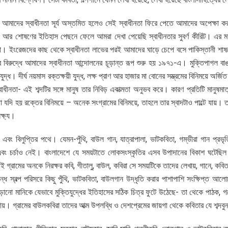
 হয়ে আমাদের স্বাধীনতা সূর্য অস্তমিত হলেও সেই স্বাধীনতা ফিরে পেতে আমাদের অপেক্ষা ক
চনা আর শোষণের ইতিহাস পেছনে ফেলে আমরা দেখা পেয়েছি স্বাধীনতার সুবর্ণ কীরিট। এর ম
িয়া। ইংরেজদের কাছ থেকে স্বাধীনতা লাভের পরই আমাদের ঘাড়ে চেপে বসে পাকিস্তানী শাষ
িরুদ্ধে আমাদের স্বাধীনতা আন্দোলনের চূড়ান্ত রূপ শুরু হয় ১৯৭১-এ। মুক্তিপাগল বাঙ
দ্ধ। দীর্ঘ নয়মাস রক্তক্ষয়ী যুদ্ধ, লক্ষ প্রাণ আর হাজার মা বোনের সম্ভ্রমের বিনিময়ে অর্জি
াধীনতা- এই শব্দটির সঙ্গে মানুষ তার নিবিড় একাত্মতা অনুভব করে। কারণ প্রতিটি মানুষমাত
 যদি হয় রক্তের বিনিময়ে – অনেক সংগ্রামের বিনিময়ে, তাহলে তার স্বাদটাও পাল্টে যায়। 
ক্ষ্য।
য এবং বিলুপ্তির পথে। যেমন-পুঁথি, বাউল গান, যাত্রাপালা, ভাটকবিতা, গম্ভীরা গান প্রভৃ
বং চর্চাও নেই। বাংলাদেশে যে সময়টাতে লোকসংস্কৃতির এসব উপাদানের বিকাশ ঘটেছিল
 গ্রামের অনকে নিরক্ষর কবি, গীতালু, বাউল, কবিরা সে সময়টিকে তাদের লেখায়, গানে, কবি
ে স্বল্প পরিসরে কিছু পুঁথি, ভাটকবিতা, বাউলগান উদ্ধৃতি করার পাশাপাশি সংক্ষিপ্ত আল
ুড়ানো মানিকে যেভাবে মুক্তিযুদ্ধের ইতিহাসের সঠিক চিত্র ফুটে উঠেছে- তা থেকে পাঠক
 যায়। গ্রামের বাউলকবিরা তাদের আত্ম উপলব্ধি ও দেশপ্রেমের জায়গা থেকে কবিতার যে শব্দ