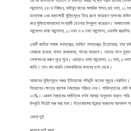
দেশের জনগনকে সচেতন ও উদ্দীপ্ত করার লক্ষ্যে গ্রাম বাংলার লোককবি
আন্দোলন, ৫৪-র নির্বাচন, আইয়ুব খানের সামরিক শাসন, ছয় দফা, ১১ দফা, 
হত্যাযজ্ঞ এবং রক্তক্ষয়ী মুক্তিযুদ্ধ নিয়ে রচনা করেছেন অসংখ্য কবি
করে মুক্তিযোদ্ধাদের সংগ্রামী চেতনায় উদ্বুদ্ধ করেছেন। অজ্ঞাতনাম
আন্দোলন ভাষা আন্দোলন, ১১ দফা ও ৬ দফা আন্দোলন, এমনকি বাঙালির মু
একটি জাতির সমাজ মনস্তত্ত্ব, ব্যক্তি মনস্তত্ত্ব, চিন্তাধারা, তার
সোচ্চার হয়েছে নানান কাব্যকথা, গানের মাধ্যমে। তাদের গানে যুক্
লোকগানের করুণ সুরে সুরে। এছাড়াও ভাষা আন্দোলন, ১১ দফা, ৬ দফাসহ
জাতি। তাও বাদ যায়নি লোককবিদের কলমের ডগা থেকে।
আমাদের মুক্তিযুদ্ধ শুরুর ইতিহাসের পটভূমি অনেক সুদূরে প্রোথিত। আ
নিয়োগের ক্ষেত্রে ব্যাপক বৈষম্যের পরিচয় দেয়। পাকিস্তানের মোট
২৩%। এরকম বৈষ্যমের মর্মান্তিক বর্ণনা আমরা অনুধাবন করতে পারি এ 
উদ্ধৃতি দিয়েই শুরু করা যাক। উত্তরবঙ্গের বরেন্দ্র অঞ্চলের আলকাপ গ
ভোলা তুই
পালারে ভাই পালা,