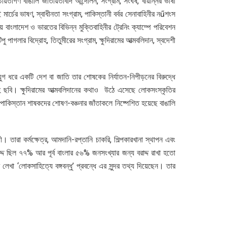
িতাগণ বাঙালি জাতীয়তাবাদ আন্দোলন, সংগ্রাম, সংঘর্ষ, বায়ান্নর ভাষা
ার্চের ভাষণ, স্বাধীনতা সংগ্রাম, পাকিস্তানী বর্বর সেনাবাহিনীর নűশংস
বাংলাদেশ ও ভারতের বিভিন্ন মুক্তিবাহিনীর ট্রেনিং ক্যাম্পে পরিবেশন
লার বিদ্রোহ, তিতুমীরের সংগ্রাম, ক্ষুদিরামের আত্মবলিদান, স্বদেশী
গ যুগ ধরে একটি দেশ বা জাতি তার শোষকের নির্যাতন-নিপীড়নের বিরুদ্ধে
াবহ ছবি। ক্ষুদিরামের আত্মবলিদানের কথাও উঠে এসেছে লোকসংস্কৃতির
পাকিস্তান শাষকদের শোষণ-বঞ্চনার জাঁতাকলে নিষ্পেশিত হয়েছে বাঙালি
 তারা কর্মক্ষেত্র, আমদানি-রপ্তানি চাকরি, শিল্পকারখানা স্থাপন এবং
দ ছিল ৭৭% আর পূর্ব বাংলার ৫৬% জনসংখ্যার জন্য বরাদ্দ রাখা হতো
খা ‘লোকসাহিত্যে বঙ্গবন্ধু’ প্রবন্ধে এর সুন্দর তথ্য দিয়েছেন। তার