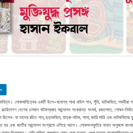
In
হিত্য। লোকসাহিত্যের একটি উলে¬খযোগ্য শাখা বাউল গান, পুঁথি, ভাটকবিতা, গম্ভীরা গা
 রচয়িতাগণ দেশের চলমান ঘটনাপ্রবাহ আন্দোলন সংক্রান্ত সংঘর্ষ, রক্তপাত, শোষন-নির্যাতন
জাগ ছিলেন- যা তাদের রচিত গান, ছড়াকবিতা, যাত্রা-নাটক, পালা, জারি সারি এবং ভাটকবিতা
দীপ্ত হয় এবং জাতীয় আন্দোলন সংগ্রামে এগিয়ে আসে। লোকসংস্কৃতির নানান অনুষঙ্গে বাংলা
ন-এর নানান বিশ্লেষণ। সেটা কবিতা, গল্পগানে যেমন লেখা হয়েছে, লেখা হয়েছে বাংলাসাহিত্যে