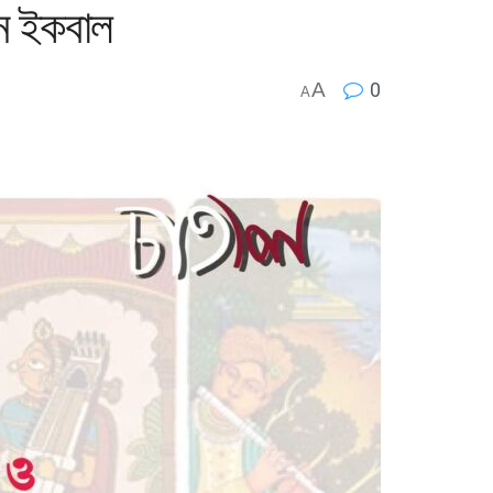
ান ইকবাল
A
0
A