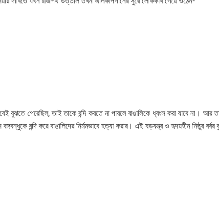
েড়ে নেয়ার দাবিতে যখন রাজপথ উত্তাল তখন আলকাপগানের সুরে লোককবি গেয়ে ওঠেন-
লোভাবেই বুঝতে পেরেছিল, তাই তাকে বন্দি করতে না পারলে বাঙালিকে ধ্বংস করা যাবে না। আর তাই 
বঙ্গবন্ধুকে বন্দি করে বাঙালিদের নির্মমভাবে হত্যা করার। এই ষড়যন্ত্র ও হৃদয়হীন নিষ্ঠুর বর্ব