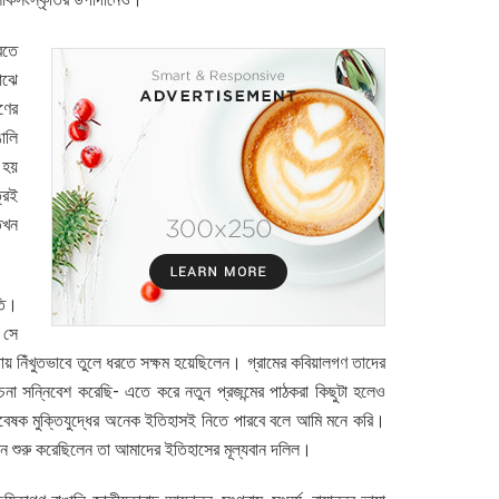
রতে
াঝে
ণের
ালি
ত হয়
্রই
তখন
তি।
 সে
তায় নিঁখুতভাবে তুলে ধরতে সক্ষম হয়েছিলেন। গ্রামের কবিয়ালগণ তাদের
োচনা সন্নিবেশ করেছি- এতে করে নতুন প্রজন্মের পাঠকরা কিছুটা হলেও
, গবেষক মুক্তিযুদ্ধের অনেক ইতিহাসই নিতে পারবে বলে আমি মনে করি।
বুনন শুরু করেছিলেন তা আমাদের ইতিহাসের মূল্যবান দলিল।