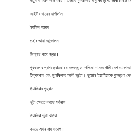
নতুন বাণীরূপ লাভ করে। এভাবে পূর্ববাংলার মানুষের মুখের ভাষা ক
আইউব খানের মার্শাল’ল
ইবলিশ বরারব
৫২’র ভাষা আন্দোলন
জিন্নার গায়ে জ্বর।
পূর্ববাংলার প্রাণভ্রোমরা যে বঙ্গবন্ধু তা পশ্চিমা শাসকগোষ্ঠী বেশ ভা
টিক্কাখান এবং জুলফিকার আলী ভুট্টো। ভুট্টোই ইয়াহিয়াকে কুমন্ত্রণা দেন 
ইয়াহিয়ার গৃহবাস
ভুট্টা ক্ষেতে করছে সর্বনাশ
ইয়াহিয়া ভুট্টা খাইয়া
করছে এখন হায় হুতাশ।