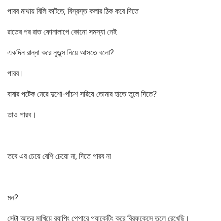
পারব মাথায় বিলি কাটতে, বিস্রস্ত কলার ঠিক করে দিতে
রাতের পর রাত ফোনালাপে কোনো সমস্যা নেই
একদিন রান্না করে নুডুল্স নিয়ে আসতে বলো?
পারব।
বাবার পটেক মেরে দুশো-পাঁচশ সরিয়ে তোমার হাতে তুলে দিতে?
তাও পারব।
তবে এর চেয়ে বেশি চেয়ো না, দিতে পারব না
মন?
সেটা আতর মাখিয়ে র‌্যাপিং পেপারে প্যাকেটিং করে ব্রিফকেসে তুলে রেখেছি।