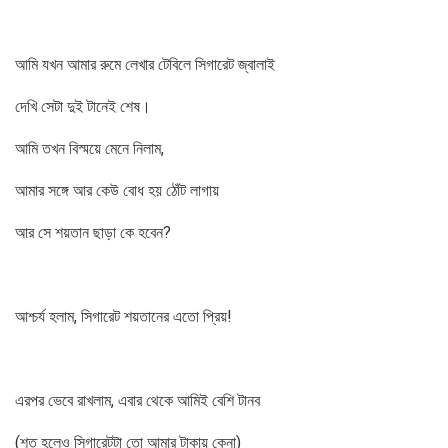
আমি যখন আমার রুমে লেখার টেবিলে সিগারেট জ্বালাই
দেখি সেটা দুই টানেই শেষ।
আমি তখন বিস্ময়ে মেনে নিলাম,
আমার সঙ্গে আর কেউ বোধ হয় ঠোঁট লাগায়
আর সে শয়তান ছাড়া কে হবেন?
আশ্চর্য হলাম, সিগারেট শয়তানের এতো প্রিয়!
এরপর ভেবে রাখলাম, এবার থেকে আমিই বেশি টানব
(শত হলেও সিগারেটটা তো আমার টাকায় কেনা)