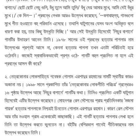
বাগানে/ ছোট ছোট লেচু গুলি, বঁধু তুলে আমি তুলি/ বঁধু দেয় আমার মুখে, আমি দেই বঁধুর
মুখে।/ কে দিল—।’ প্রবন্ধে লেখক আরও উল্লেখ করেছেন, ‘—বলাবাহুল্য, গানগুলো
মুখে গীত হওয়াতে বহু পরিবর্তন এসেছে। তথাপি ঘাটুগানের যেসব অংশ অবিকৃত বলে
ধারণা করা হয়, তার কিছু উদ্ধৃতি দিচ্ছি।’ আর সেই উদ্ধৃতি হিসেবেই ‘লিচুর বাগানে’
গানটির উদাহরণ আনেন তিনি। ১৯৭৮ সালের ওই প্রবন্ধে ছত্তার পাগলার নাম
উল্লেখের প্রশ্নই আসে না, কেননা ছত্তার পাগলা তখন এতটা পরিচিতই হয়ে
ওঠেননি। কাজেই স্বাবাভিকভাবেই প্রশ্ন ওঠে- গানটি বহুল প্রচলিত না হলে এই
প্রবন্ধে আসল কী করে?
২. নেত্রকোনার লোকসাহিত্য গবেষক গোলাম এরশাদুর রহমানের নামটি স্থানীয় কারও
অজানা নয়। ১৯৯৮ সালে প্রকাশিত তাঁর ‘নেত্রকোনার লোকগীতি পরিচয়’ গ্রন্থেরও
১৬ পৃষ্ঠায় উল্লেখ আছে ‘লিচুর বাগানে’ গানটির কথা। তিনিও প্রচলিত একটি ঘাটুগান
হিসেবেই এটির উল্লেখ করেছেন। মোহনগঞ্জ রেল স্টেশনের প্রায় প্রতিদিনকার ‘মজমা
গায়ক’ ছত্তার পাগলাকে নিশ্চয়ই চিনতেন গোলাম এরশাদুর রহমান। কারণ রেল স্টেশন
আর তাঁর নওহাল গ্রাম একেবারেই কাছাকাছি। এই গানটি ছত্তার পাগলার লেখা হলে
তিনি তা উল্লেখ করতে ভুলতেন না। বইটির বেশিরভাগ গানেই গীতিকারদের নাম
উল্লেখ করেছেন তিনি।