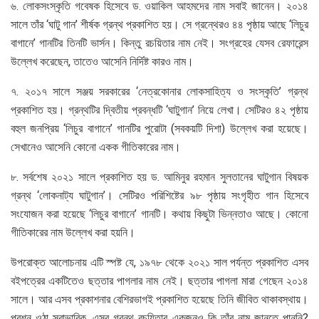
৬. লোকসংস্কৃতি গবেষক হিসেবে ড. ওয়াকিল আহমদের নাম সবাই জানেন। ২০১৪
সালে তাঁর ‘ঘাটু গান’ শীর্ষক গ্রন্থ প্রকাশিত হয়। সে গ্রন্থেরও ৪৪ পৃষ্ঠায় আছে ‘লিচুর
বাগানে’ গানটির তিনটি ভার্সন। কিন্তু রচয়িতার নাম নেই। সংগ্রহের যেসব রেফারেন্স
উল্লেখ করেছেন, তাতেও আসেনি নির্দিষ্ট কারও নাম।
৭. ২০১৭ সালে সঞ্জয় সরকারের ‘নেত্রকোনার লোকসাহিত্য ও সংস্কৃতি’ গ্রন্থ
প্রকাশিত হয়। গ্রন্থটির দ্বিতীয় প্রবন্ধটি ‘ঘাটুগান’ নিয়ে লেখা। সেটিরও ৪২ পৃষ্ঠায়
বহুল জনপ্রিয় ‘লিচুর বাগানে’ গানটির পুরোটা (সবকয়টি দিশা) উল্লেখ করা হয়েছে।
সেখানেও আসেনি কোনো একক গীতিকারের নাম।
৮. সর্বশেষ ২০২১ সালে প্রকাশিত হয় ড. আমিনুর রহমান সুলতানের ঘাটুগান বিষয়ক
গ্রন্থ ‘লোকনাট্য ঘাটুগান’। সেটিরও পরিশিষ্টের ৯৮ পৃষ্ঠায় সংগৃহীত গান হিসেবে
সংযোজন করা হয়েছে ‘লিচুর বাগানে’ গানটি। কথায় কিছুটা ভিন্নতাও আছে। কোনো
গীতিকারের নাম উল্লেখ করা হয়নি।
উপরোক্ত আলোচনায় এটি স্পষ্ট যে, ১৯৭৮ থেকে ২০২১ সাল পর্যন্ত প্রকাশিত এসব
বইপত্রের একটিতেও ছত্তার পাগলার নাম নেই। ছত্তার পাগলা মারা গেছেন ২০১৪
সালে। আর এসব প্রকাশনার বেশিরভাগই প্রকাশিত হয়েছে তিনি জীবিত থাকাবস্থায়।
প্রশ্ন ওঠা স্বাভাবিক, এসব গ্রন্থ রচয়িতার একজনও কি তাঁর নাম জানতে পাননি?