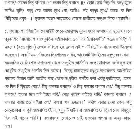
বাগানে/ সাধের লিচু বাগানে গো মজার লিচু বাগানে ॥/ ছোট ছোট লিচুগুলি, বন্ধু তুলে
আমিও তুলি/ বন্ধু দেয় আমার মুখে গো, আমিও দেই বন্ধুর মুখে/ আরে কে দিল
পিড়িতের বেড়া—।’ মুহাম্মদ আব্দুস সাত্তারও কোনো রচয়িতার সন্ধান দিতে পারেননি।
৫. বাংলাদেশ এশিয়াটিক সোসাইটি থেকে মোহাম্মদ নূরুল হুদার সম্পাদনায় ২০০৭ সালে
প্রকাশিত ‘বাংলাদেশ সাংস্কৃতিক সমীক্ষামালা-১০’ এর ‘লোকসঙ্গীত’ খণ্ডের ‘ঘাটুগান’
অংশের (২৫১ পৃষ্ঠায়) লেখক ফরিদুল হক দুলাল এই গানটির দুটি ভার্সনের কথা উল্লেখ
করেছেন। একটি ময়মনসিংহের ত্রিশালের ভার্সন, আরেকটি টাঙ্গাইলের মধুপুরের ভার্সন।
ময়মনসিংহের ত্রিশাল উপজেলা থেকে সংগৃহীত ভার্সনটির সঙ্গে মোহাম্মদ আজিজুল হক
চৌধুরীর সংগৃহীত গানটির মিল আছে। কিন্তু টাঙ্গাইলের মধুপুর উপজেলার আংগারিয়া
গ্রামের কিতাব আলী বয়াতীর কাছ থেকে সংগৃহীত গানটির কথা একটু ব্যতিক্রম, যেমন:
কে দিল পিড়িতের বেড়া/ লিচু কমলার বাগানে/ ও লিচু কমলার বাগানে গো/ লিচু কমলার
বাগানে/ হায়রে মনে যদি ইচ্ছা করি/ বেড়া ভাইঙ্গা যাইতে পারি/ কমলার বাগানে—/
কমলার বাগানেতে যাইয়া গো/ কমলা খাব দুজনে।’ অর্থাৎ এবার দেখা গেল, শুধু
নেত্রকোনা বা পূর্ব ময়মনসিংহেই না, সূদূর টাঙ্গাইল বা ময়মনসিংহের ত্রিশালেও বিস্তৃত
ছিল এই গানের পরিধি। বলাবাহুল্য, সেখানেও নেই ছত্তার পাগলা বা অন্য কারও
নাম।