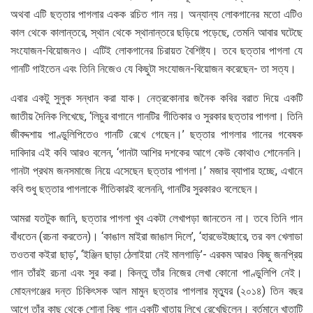
অথবা এটি ছত্তার পাগলার একক রচিত গান নয়। অন্যান্য লোকগানের মতো এটিও
কাল থেকে কালান্তরে, স্থান থেকে স্থানান্তরে ছড়িয়ে পড়েছে, তেমনি আবার ঘটেছে
সংযোজন-বিয়োজনও। এটিই লোকগানের চিরায়ত বৈশিষ্ট্য। তবে ছত্তার পাগলা যে
গানটি গাইতেন এবং তিনি নিজেও যে কিছুটা সংযোজন-বিয়োজন করেছেন- তা সত্য।
এবার একটু সুলুক সন্ধান করা যাক। নেত্রকোনার জনৈক কবির বরাত দিয়ে একটি
জাতীয় দৈনিক লিখেছে, ‘লিচুর বাগানে গানটির গীতিকার ও সুরকার ছত্তার পাগলা। তিনি
জীবদ্দশায় পাণ্ডুলিপিতেও গানটি রেখে গেছেন।’ ছত্তার পাগলার গানের গবেষক
দাবিদার এই কবি আরও বলেন, ‘গানটা আশির দশকের আগে কেউ কোথাও শোনেননি।
গানটা প্রথম জনসমাজে নিয়ে এসেছেন ছত্তার পাগলা।’ মজার ব্যাপার হচ্ছে, এখানে
কবি শুধু ছত্তার পাগলাকে গীতিকারই বলেননি, গানটির সুরকারও বলেছেন।
আমরা যতটুক জানি, ছত্তার পাগলা খুব একটা লেখাপড়া জানতেন না। তবে তিনি গান
বাঁধতেন (রচনা করতেন)। ‘কাঙাল মাইরা জাঙাল দিলে’, ‘হারভেইচ্ছারে, তর বল খেলাডা
তওতবা কইরা ছাড়’, ‘ইঞ্জিন ছাড়া ঠেলাইয়া নেই মালগাড়ি’- এরকম আরও কিছু জনপ্রিয়
গান তাঁরই রচনা এবং সুর করা। কিন্তু তাঁর নিজের লেখা কোনো পাণ্ডুলিপি নেই।
মোহনগঞ্জের দন্ত চিকিৎসক আল মামুন ছত্তার পাগলার মৃত্যুর (২০১৪) তিন বছর
আগে তাঁর কাছ থেকে শোনা কিছু গান একটি খাতায় লিখে রেখেছিলেন। বর্তমানে খাতাটি