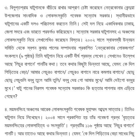
৩. বিলুপ্তপ্রায় ঘাটুগানকে বাঁচিয়ে রাখার আপ্রাণ চেষ্টা করেছেন নেত্রকোনার কেন্দুয়া
উপজেলার সাংবাদিক ও লোকসংস্কৃতি গবেষক সন্তোষ সরকার। স্থানীয়ভাবে
ঘাটুগানের একটি দলও পরিচালনা করতেন তিনি। সেই দল নিয়ে একাধিকবার ঢাকায়,
জেলা সদরে এবং ভারতে পরফর্মও করিয়েছেন। সন্তোষ সরকার ঘাটুগানসহ এ অঞ্চলের
লোকসংস্কৃতি নিয়ে লেখালেখিও করেছেন বিস্তর। ২০০২ সালে স্বাবলম্বী উন্নয়ন
সমিতি থেকে স্বপন কুমার পালের সম্পাদনায় প্রকাশিত ‘নেত্রকোনার লোকজগত’
সংকলনে (৯ পৃষ্ঠায়) তিনি ঘাটুগান নিয়ে একটি দীর্ঘ প্রবন্ধ লেখেন। সেখানেও উল্লেখ
আছে ‘লিচুর বাগানে’ গানটির কথা। তবে কথার কিছুটা ভিন্নতা আছে, যেমন: কে দিল
পিড়িতের বেড়া/ আমার লেচুরও বাগানে/ লেচুরও বাগানে নারে কমলার বাগানে/ ছোডু
ছোডু লেচুগুলি বন্ধু তুলে আমি তুলি/ বন্ধু দেয় গো আমার মুখে/ আমি দেইগো বন্ধুর
মুখে।’ ঘাটু গানের নিরলস গবেষক সন্তোষ সরকারও কি ছত্তার পাগলার নাম এড়িয়ে
গেছেন?
৪. ময়মনসিংহ অঞ্চলের আরেক লোকসংস্কৃতি গবেষক মুহাম্মদ আব্দুস সাত্তার। তিনিও
ঘাটুগান নিয়ে লিখেছেন। ২০০৪ সালে প্রকাশিত হয় তাঁর গবেষণা গ্রন্থ ‘বৃহত্তর
ময়মনসিংহের লোকসাহিত্য ও সংস্কৃতি’। গ্রন্থটির ১১৬ পৃষ্ঠায় আছে ‘লিচুর বাগানে’
গানটি। আর তাতেও আছে কথার ভিন্নতা। যেমন: ‘কে দিল পিড়িতের বেড়া সাধের লিচু