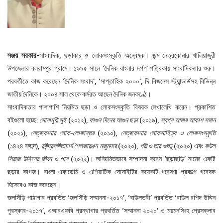
সঞ্জয় সরকার
-সাংবাদিক, ছড়াকার ও লোকসংস্কৃতি অন্বেষক। জন্ম নেত্রকোনার খালিয়াজুরী
উপজেলার বলরামপুর গ্রামে। ১৯৯৫ সালে ‘দৈনিক বাংলার দর্পণ’ পত্রিকায় সাংবাদিকতার শুরু।
পরবর্তীতে কাজ করেছেন ‘দৈনিক সংবাদ’, ‘সাপ্তাহিক ২০০০’, দি বিজনেস স্ট্যান্ডার্ডসহ বিভিন্ন
জাতীয় দৈনিকে। ২০০৪ সাল থেকে কর্মরত আছেন দৈনিক জনকণ্ঠে।
সাংবাদিকতার পাশাপাশি নিয়মিত ছড়া ও লোকসংস্কৃতি বিষয়ক লেখালেখি করেন। প্রকাশিত
বইগুলো হচ্ছে:
সোনামুখী সুই
(২০১২),
ফাগুন দিনের আগুন ছড়া
(২০১৯),
স্বপ্ন আমার আকাশ সমান
(২০২১),
নেত্রকোনার লোক-লোকান্তর
(২০১০),
নেত্রকোনার লোকসাহিত্য ও লোকসংস্কৃতি
(১৪২৪ বঙ্গাব্দ),
রবীন্দ্রসঙ্গীতাচার্য শৈলজারঞ্জন মজুমদার
(২০২০),
পরী ও তার গুড্ডু
(২০২০) এবং
বাউল
সিরাজ উদ্দিনের জীবন ও গান
(২০২২)। অনিয়মিতভাবে সম্পাদনা করেন ‘ছড়াছড়ি’ নামের একটি
ছড়ার কাগজ। বাংলা একাডেমি ও এশিয়াটিক সোসাইটির কয়েকটি গবেষণা প্রকল্পে গবেষক
হিসেবেও কাজ করেছেন।
জলসিঁড়ি পাঠাগার প্রবর্তিত ‘জলসিঁড়ি সম্মাননা-২০১৭’, ‘বাউলতরী’ প্রবর্তিত ‘বাউল রশিদ উদ্দিন
পুরস্কার-২০১৭’, এআরএফবি গ্রন্থাগার প্রবর্তিত ‘সম্মাননা ২০২০’ ও ময়মনসিংহ প্রেসক্লাব