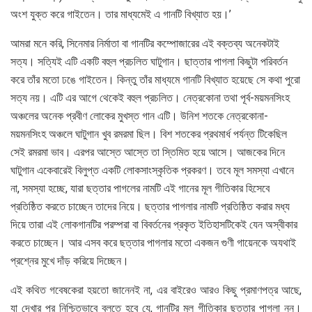
অংশ যুক্ত করে গাইতেন। তার মাধ্যমেই এ গানটি বিখ্যাত হয়।’
আমরা মনে করি, সিনেমার নির্মাতা বা গানটির কম্পোজারের এই বক্তব্য অনেকটাই
সত্য। সত্যিই এটি একটি বহুল প্রচলিত ঘাটুগান। ছাত্তার পাগলা কিছুটা পরিবর্তন
করে তাঁর মতো ঢঙে গাইতেন। কিন্তু তাঁর মাধ্যমে গানটি বিখ্যাত হয়েছে সে কথা পুরো
সত্য নয়। এটি এর আগে থেকেই বহুল প্রচলিত। নেত্রকোনা তথা পূর্ব-ময়মনসিংহ
অঞ্চলের অনেক প্রবীণ লোকের মুখস্ত গান এটি। উনিশ শতকে নেত্রকোনা-
ময়মনসিংহ অঞ্চলে ঘাটুগান খুব রমরমা ছিল। বিশ শতকের প্রথমার্ধ পর্যন্ত টিকেছিল
সেই রমরমা ভাব। এরপর আস্তে আস্তে তা স্তিমিত হয়ে আসে। আজকের দিনে
ঘাটুগান একেবারেই বিলুপ্ত একটি লোকসাংস্কৃতিক প্রকরণ। তবে মূল সমস্যা এখানে
না, সমস্যা হচ্ছে, যারা ছত্তার পাগলের নামটি এই গানের মূল গীতিকার হিসেবে
প্রতিষ্ঠিত করতে চাচ্ছেন তাদের নিয়ে। ছত্তার পাগলার নামটি প্রতিষ্ঠিত করার মধ্য
দিয়ে তারা এই লোকগানটির পরম্পরা বা বিবর্তনের প্রকৃত ইতিহাসটিকেই যেন অস্বীকার
করতে চাচ্ছেন। আর এসব করে ছত্তার পাগলার মতো একজন গুণী গায়েনকে অযথাই
প্রশ্নের মুখে দাঁড় করিয়ে দিচ্ছেন।
এই কথিত গবেষকেরা হয়তো জানেনই না, এর বাইরেও আরও কিছু প্রমাণপত্র আছে,
যা দেখার পর নিশ্চিতভাবে বলতে হবে যে, গানটির মূল গীতিকার ছত্তার পাগলা নন।