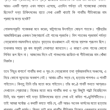
আরও একটি প্রশ্ন এখন সামনে এসেছে, এতদিন পর্যন্ত ওই গবেষকেরা কোথায়
ছিলেন? দন্ত চিকিৎসকের হাতে লেখা একটি খাতাই কি গানটির গীতিকারের নাম
প্রমাণের জন্য যথেষ্ট?
লোকসংস্কৃতি গবেষকরা মনে করেন, ঘাটুগানের উৎপত্তি ষোড়শ শতকে। শ্রীহট্টের
আজমিরিগঞ্জের একজন বৈষ্ণবাচার্য এই গানের প্রবর্তক। বিশ শতকের প্রথমার্ধ পর্যন্ত
নেত্রকোনা-ময়মনসিংহ ছাড়াও বৃহত্তর হাওরাঞ্চলে এই গানের ব্যাপক প্রচলন ছিল।
তখনকার সময়ে খুব কম মানুষই লেখাপড়া জানতেন। এ কারণে এসব গানের কোনো
লিখিত রূপ ছিল না। আজকের দিনে ওই গানগুলোর রচয়িতা-বা গীতিকারের নাম খোঁজা
নিরর্থক।
তবে ‘লিচুর বাগানে’ গানটির কথা ও সুর যে নেত্রকোনা তথা পূর্বময়মনসিংহ অঞ্চলের, এ
নিয়ে কোনো সন্দেহের অবকাশ নেই। আবার এটিও সত্য যে, ছত্তার পাগলাও এ গানটি
গাইতেন। কিন্তু তিনি তাঁর মতো করে গাইতেন। তাঁর কণ্ঠে গানটি শুনতে আগ্রহও
দেখাতেন শ্রোতারা। নিজের মতো করে গানটির কথা ও সুর কিছুটা পাল্টে নিয়েছিলেন
তিনি, যার প্রমাণ পাই দন্ত চিকিৎসকের হাতে লেখা ওই কথিত পাণ্ডুলিপিটিতেও।
তাই আমরা সর্বোচ্চ এ কথাটি বলতে পারি যে, এটি আরও অনেক ভার্সনের মতো ছত্তার
পাগলার একটি ভার্সন। কিন্তু তাই বলে গানটির গীতিকার হিসেবে এককভাবে ছত্তার