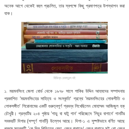
অনেক আগে থেকেই বহুল প্রচলিত, তার স্বপক্ষে কিছু প্রমাণপত্র উপস্থাপন করা
যাক।
বিভিন্ন রেফারেন্স বই
১. ময়মনসিংহ জেলা বোর্ড থেকে ১৯৭৮ সালে শাকির উদ্দিন আহমদের সম্পাদনায়
প্রকাশিত ‘ময়মনসিংহের সাহিত্য ও সংস্কৃতি’ গ্রন্থে ‘ময়মনসিংহের লোকগীতি ও
লোকসঙ্গীত’ শিরোনামের একটি গুরুত্বপূর্ণ প্রবন্ধ লিখেছিলেন মোহাম্মদ আজিজুল হক্
চৌধুরী। গ্রন্থটির ২০৪ পৃষ্ঠায় ‘গাডু বা ঘাটু গান’ পরিচ্ছেদে ‘লিচুর বাগানে’ গানটির
সবকয়টি দিশার (সম্পূর্ণ গানটি) উল্লেখ আছে। দিশা-১ এ সুষ্পষ্টভাবে বর্ণিত আছে
প্রথম স্তবকটি: ‘কে দিল পিড়িতের বেড়া, লেচুর বাগানে/ লেচুর বাগানে সই গো লেচুর