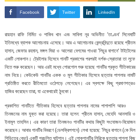
Facebook
Twitter
LinkedIn
রায়হান রাফি নির্মিত ও শাকিব খান এবং সাবিলা নূর অভিনীত ‘তাণ্ডব’ সিনেমাটি
ইতিমধ্যে ব্যাপক আলোচনায় এসেছে। আর এ আলোচনার কেন্দ্রবিন্দুতে রয়েছে প্রীতম
হাসান, জেফার রহমান, মঙ্গল মিয়া ও আলেয়া বেগমের গাওয়া ‘লিচুর বাগানে’ টাইটেলের
একটি লোকগান। ট্রেইলার হিসেবে গানটি প্রকাশের পরপরই দর্শক-স্রোতারা তা লুফে
নিতে শুরু করেছেন। আর এরই মধ্যে শোরগোল শুরু হয়েছে গানটির প্রকৃত গীতিকারের
নাম নিয়ে। কেউকেউ গানটির একক ও মূল গীতিকার হিসেবে ছত্তার পাগলার নামটি
প্রতিষ্ঠিত করতে রীতিমতো ওঠেপড়ে লেগেছেন। এর স্বপক্ষে কিছু প্রমাণপত্রও
হাজির করেছেন তারা, যা একেবারেই ঠুনকো।
প্রকাশিত গানটিতে গীতিকার হিসেবে ছত্তার পাগলার নামের পাশাপাশি আরও
তিনজনের নাম যুক্ত করা হয়েছে। তারা হলেন: প্রীতম হাসান, মেহেদি আনসারি ও
ইনামূল তাহসিন। এর কারণ তারা তিনজনও গানটির কথায় কিছুটা সংযোজন-বিয়োজন
করেছেন। আবার গানটির বিবরণে (ডেসক্রিপশনে) লেখা হয়েছে: ‘লিচুর বাগানে (কে দিল
পিড়িতের বেড়া) একটি প্রচলিত ঘাটুগান। এই লোকগানটির লিরিকে ছত্তার পাগলা কিছু