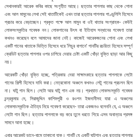
সেখানকারই আরেক কবির কাছে সংগৃহীত আছে। ছত্তার পাগলার কাছ থেকে শোনা
এবং আল মামুনের লেখা সেই খাতাটিকেই এখন তারা ছত্তার পাগলার পাণ্ডুলিপি হিসেবে
প্রচার করে বেড়াচ্ছেন। প্রকৃত পক্ষে আল মামুন বা ওই খাতার সংগ্রাহক- কেউই
লোকসংস্কৃতির গবেষক নন। লোকগানের উৎস বা ইতিহাস সন্ধানের গবেষণা তারা
কখনও করেছেন বলে আমাদের জানা নেই। কাজেই আরেকজনের শোনা এবং লেখা
একটি গানের খাতাকে ভিত্তি হিসেবে ধরে ‘লিচুর বাগানে’ গানটির রচয়িতা হিসেবে সম্পূর্ণ
ক্রেডিট ছত্তার পাগলার ওপর চাপিয়ে দেয়ার চেষ্টা একটি খোঁড়া যুক্তি ছাড়া আর কিছু
নয়।
আরেকটি খোঁড়া যুক্তি হচ্ছে, পত্রিকায় দেয়া সাক্ষাৎকারে ছত্তার পাগলাকে লেটো
গানের শিল্পী হিসেবে দাবি করা। নেত্রকোনা অঞ্চলে কখনও লেটু গানের প্রচলন ছিল
না। ঘাটু গান ছিল। লেটো আর ঘাটু গান এক নয়। প্রখ্যাত লোকসংস্কৃতি গবেষক
চন্দ্রকুমার দে, সিরাজুদ্দিন কাশিমপুরী ও রওশন ইজদানীসহ যারা এ অঞ্চলের
লোকসাংস্কৃতিক ঐতিহ্য নিয়ে গবেষণা করেছেন- তারা একজনও বলেননি যে, এ অঞ্চলে
লেটো গান ছিল। ছত্তার পাগলাকে বড় করে তুলে ধরতে গিয়ে এসব অবান্তর প্রসঙ্গ
সামনে আনা হচ্ছে।
এবার আরেকটু ডানে-বামে তাকানো যাক। গানটি যে একটি ঘাটুগান এবং ছত্তার পাগলার