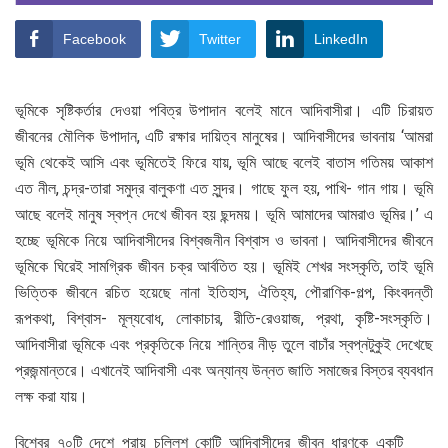
Facebook
Twitter
LinkedIn
ভূমিকে সৃষ্টিকর্তার দেওয়া পবিত্র উপাদান বলেই মানে আদিবাসীরা। এটি চিরায়ত
জীবনের মৌলিক উপাদান, এটি রক্ষার দায়িত্ব মানুষের। আদিবাসীদের ভাবনায় ‘আমরা
ভূমি থেকেই আসি এবং ভূমিতেই ফিরে যায়, ভূমি আছে বলেই বাতাস গতিময় আকাশ
এত নীল, চন্দ্র-তারা সমুদ্র বালুকণা এত সুন্দর। গাছে ফুল হয়, পাখি- গান গায়। ভূমি
আছে বলেই মানুষ স্বপ্ন দেখে জীবন হয় ছন্দময়। ভূমি আমাদের আমরাও ভূমির।’ এ
হচ্ছে ভূমিকে নিয়ে আদিবাসীদের বিশ্বজনীন বিশ্বাস ও ভাবনা। আদিবাসীদের জীবনে
ভূমিকে ঘিরেই সামগ্রিক জীবন চক্র আর্বতিত হয়। ভূমিই শেখর সংস্কৃতি, তাই ভূমি
ভিত্তিক জীবনে রচিত হয়েছে নানা ইতিহাস, ঐতিহ্য, পৌরাণিক-গল্প, কিংবদন্তী
রূপকথা, বিশ্বাস- মূল্যবোধ, লোকাচার, রীতি-রেওয়াজ, প্রথা, কৃষ্টি-সংস্কৃতি।
আদিবাসীরা ভূমিকে এবং প্রকৃতিকে নিয়ে শান্তির নীড় তুলে বাচাঁর স্বপ্নটুকুই দেখেছে
প্রজন্মান্তরে। এখানেই আদিবাসী এবং অন্যান্য উন্নত জাতি সমাজের বিস্তর ব্যবধান
লক্ষ করা যায়।
বিশ্বের ৭০টি দেশে প্রায় চল্লিশ কোটি আদিবাসীদের জীবন ধারণকে একটি