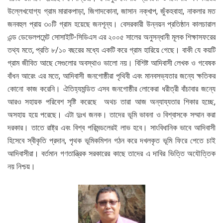
উল্লেখযোগ্য গ্রাম মারাকপাড়া, জিগাদকোনা, জাসান নক্খাপ, জুঁকহবাহা, নাকলার মত
জনবহুল প্রায় ৩০টি গ্রাম হয়েছে জনশূন্য। বেসরকারী উন্নয়ন প্রতিষ্ঠান কালচারাল
এন্ড ডেভেলপমেন্ট সোসাইটি-সিডিএস এর ২০০৫ সালের অনুসন্ধানী মূলক শিক্ষাসফরের
তথ্য মতে, প্রতি ৮/১০ বছরের মধ্যে একটি করে গ্রাম হারিয়ে গেছে। বাকী যে কয়টি
গ্রাম জীবিত আছে সেগুলোর অবস্থাও ভালো নয়। বিশিষ্ট আদিবাসী লেখক ও গবেষক
বাঁধন আরেং এর মতে, আদিবাসী জনগোষ্ঠীরা পৃথিবী এবং মানবসভ্যতার জন্যে ক্ষতিকর
কোনো কাজ করেনি। ঐতিহ্যমন্ডিত এসব জনগোষ্ঠীর লোকেরা ধরীত্রী বাঁচাবার জন্যে
আরও সহায়ক পরিবেশ সৃষ্টি করেছে অথচ তারা আজ অন্যায্যতার শিকার হচ্ছে,
অসহায় হয়ে পরেছে। এটা দুঃখ জনক। তাদের ভূমি ভাবনা ও বিশ্বাসকে সম্মান করা
দরকার। তাতে রাষ্ট্র এবং বিশ্ব পরিমন্ডলেরই লাভ হবে। সাংবিধানিক ভাবে আদিবাসী
হিসেবে স্বীকৃতি প্রদান, পৃথক ভূমিকমিশন গঠন করে দখলকৃত ভূমি ফিরে পেতে চাই
আদিবাসীরা। বর্তমান গণতান্ত্রিক সরকারের কাছে তাদের এ দাবির ভিত্তি অযৌত্তিক
নয় নিশ্চয়।