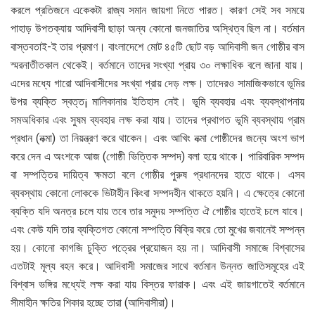
করলে প্রতিজনে একেকটা রাজ্য সমান জায়গা নিতে পারত। কারণ সেই সব সময়ে
পাহাড় উপতক্যায় আদিবাসী ছাড়া অন্য কোনো জনজাতির অস্থিত্ব ছিল না। বর্তমান
বাস্তবতাই-ই তার প্রমাণ। বাংলাদেশে মোট ৪৫টি ছোট বড় আদিবাসী জন গোষ্ঠীর বাস
স্মরনাতীতকাল থেকেই। বর্তমানে তাদের সংখ্যা প্রায় ৩০ লক্ষাধিক বলে জানা যায়।
এদের মধ্যে গারো আদিবাসীদের সংখ্যা প্রায় দেড় লক্ষ। তাদেরও সামাজিকভাবে ভূমির
উপর ব্যক্তি স্বত্ত¡ মালিকানার ইতিহাস নেই। ভূমি ব্যবহার এবং ব্যবস্থাপনায়
সমঅধিকার এবং সুষম ব্যবহার লক্ষ করা যায়। তাদের প্রথাগত ভূমি ব্যবস্থায় গ্রাম
প্রধান (নক্মা) তা নিয়ন্ত্রণ করে থাকেন। এবং আখিং নক্মা গোষ্ঠীদের জন্যে অংশ ভাগ
করে দেন এ অংশকে আজ (গোষ্ঠী ভিত্তিক সম্পদ) বলা হয়ে থাকে। পারিবারিক সম্পদ
বা সম্পত্তির দায়িত্ব ক্ষমতা বলে গোষ্ঠীর পুরুষ প্রধানদের হাতে থাকে। এসব
ব্যবস্থায় কোনো লোককে ভিটাহীন কিংবা সম্পদহীন থাকতে হয়নি। এ ক্ষেত্রে কোনো
ব্যক্তি যদি অনত্র চলে যায় তবে তার সমুদয় সম্পত্তি ঐ গোষ্ঠীর হাতেই চলে যাবে।
এবং কেউ যদি তার ব্যক্তিগত কোনো সম্পত্তি বিক্রি করে তো মুখের জবানেই সম্পন্ন
হয়। কোনো কাগজি চুক্তি পত্রের প্রয়োজন হয় না। আদিবাসী সমাজে বিশ্বাসের
এতটাই মূল্য বহন করে। আদিবাসী সমাজের সাথে বর্তমান উন্নত জাতিসমূহের এই
বিশ্বাস ভঙ্গির মধ্যেই লক্ষ করা যায় বিস্তর ফারাক। এবং এই জায়গাতেই বর্তমানে
সীমাহীন ক্ষতির শিকার হচ্ছে তারা (আদিবাসীরা)।