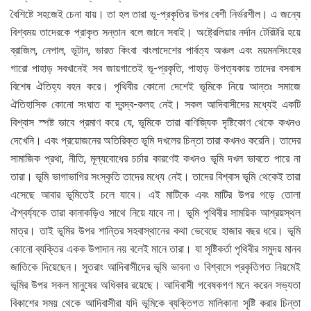
বৈশিষ্টে সহজেই চেনা যায়। তা হল তারা ভূ-প্রকৃতির উপর বেশী নির্ভরশীল। এ জন্যে
বিশ্বময় তাদেরকে প্রাকৃত সন্তান বলে জানে সবাই। অষ্ট্রেলিয়ার নর্দান টেরিটরি হয়ে
ব্রাজিল, নেপাল, ভূটান, ভারত কিংবা বাংলাদেশের পার্বত্য অঞ্চল এবং ময়মনসিংহের
গারো পাহাড় সবখানেই সব জায়গাতেই ভূ-প্রকৃতি, পাহাড় উপত্যকায় তাদের বসবাস
বিশেষ ঐতিহ্য বহন করে। পৃথিবীর কোনো দেশেই ভূমিকে নিয়ে আন্তঃ সমাজে
ঐতিহাসিক কোনো সংঘাত বা দ্বন্দ্ব-কলহ নেই। সকল আদিবাসীদের মধ্যেই একটি
বিশ্বাস স্পষ্ট ভাবে প্রমাণ করে যে, ভূমিকে তারা বাণিজ্যিক দৃষ্টিকোণ থেকে কখনও
দেখেনি। এবং প্রয়োজনের অতিরিক্ত ভূমি দখলের চিন্তা তারা কখনও করেনি। তাদের
সামাজিক প্রথা, নীতি, মূল্যবোধের চর্চার কারণেই কখনও ভূমি দখল ভাবতে পারে না
তারা। ভূমি ভাগাভাগির সংস্কৃতি তাদের মধ্যে নেই। তাদের বিশ্বাস ভূমি থেকেই তারা
এসেছে আবার ভূমিতেই চলে যাবে। এই মাটিকে এবং মাটির উপর গড়ে তোলা
ঐশ্বর্য্যকে তারা কানাকড়িও সাথে নিয়ে যাবে না। ভূমি পৃথিবীর সাময়িক আশ্রয়স্থল
মাত্র। তাই ভূমির উপর শান্তির সহবাস্থানের কথা ভেবেছে হাজার বছর ধরে। ভূমি
কোনো ব্যক্তির একক উপাদান নয় বলেই মানে তারা। যা সৃষ্টিকর্তা পৃথিবীর সমুদয় মানব
জাতিকে দিয়েছেন। সুতরাং আদিবাসীদের ভূমি ভাবনা ও বিশ্বাসে প্রকৃতিগত নিয়মেই
ভূমির উপর সকল মানুষের অধিকার রয়েছে। আদিবাসী গবেষকগণ মনে করেন সভ্যতা
বিকাশের সময় থেকে আদিবাসীরা যদি ভূমিকে ব্যক্তিগত মালিকানা সৃষ্টি করার চিন্তা