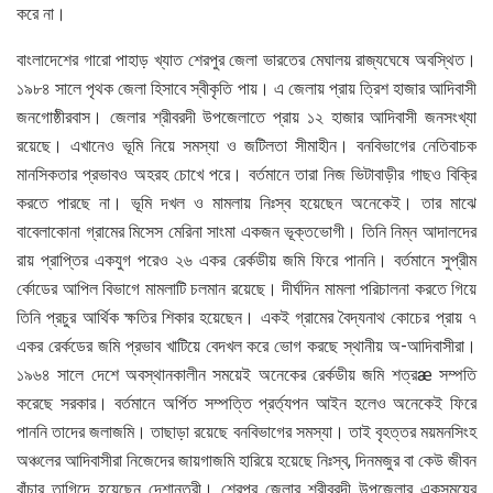
করে না।
বাংলাদেশের গারো পাহাড় খ্যাত শেরপুর জেলা ভারতের মেঘালয় রাজ্যঘেষে অবস্থিত।
১৯৮৪ সালে পৃথক জেলা হিসাবে স্বীকৃতি পায়। এ জেলায় প্রায় ত্রিশ হাজার আদিবাসী
জনগোষ্ঠীরবাস। জেলার শ্রীবরদী উপজেলাতে প্রায় ১২ হাজার আদিবাসী জনসংখ্যা
রয়েছে। এখানেও ভূমি নিয়ে সমস্যা ও জটিলতা সীমাহীন। বনবিভাগের নেতিবাচক
মানসিকতার প্রভাবও অহরহ চোখে পরে। বর্তমানে তারা নিজ ভিটাবাড়ীর গাছও বিক্রি
করতে পারছে না। ভূমি দখল ও মামলায় নিঃস্ব হয়েছেন অনেকেই। তার মাঝে
বাবেলাকোনা গ্রামের মিসেস মেরিনা সাংমা একজন ভূক্তভোগী। তিনি নিম্ন আদালদের
রায় প্রাপ্তির একযুগ পরেও ২৬ একর রের্কডীয় জমি ফিরে পাননি। বর্তমানে সুপ্রীম
র্কোডের আপিল বিভাগে মামলাটি চলমান রয়েছে। দীর্ঘদিন মামলা পরিচালনা করতে গিয়ে
তিনি প্রচুর আর্থিক ক্ষতির শিকার হয়েছেন। একই গ্রামের বৈদ্যনাথ কোচের প্রায় ৭
একর রের্কডের জমি প্রভাব খাটিয়ে বেদখল করে ভোগ করছে স্থানীয় অ-আদিবাসীরা।
১৯৬৪ সালে দেশে অবস্থানকালীন সময়েই অনেকের রের্কডীয় জমি শত্রæ সম্পতি
করেছে সরকার। বর্তমানে অর্পিত সম্পত্তি প্রর্ত্যপন আইন হলেও অনেকেই ফিরে
পাননি তাদের জলাজমি। তাছাড়া রয়েছে বনবিভাগের সমস্যা। তাই বৃহত্তর ময়মনসিংহ
অঞ্চলের আদিবাসীরা নিজেদের জায়গাজমি হারিয়ে হয়েছে নিঃস্ব, দিনমজুর বা কেউ জীবন
বাঁচার তাগিদে হয়েছেন দেশান্তরী। শেরপুর জেলার শ্রীবরদী উপজেলার একসময়ের