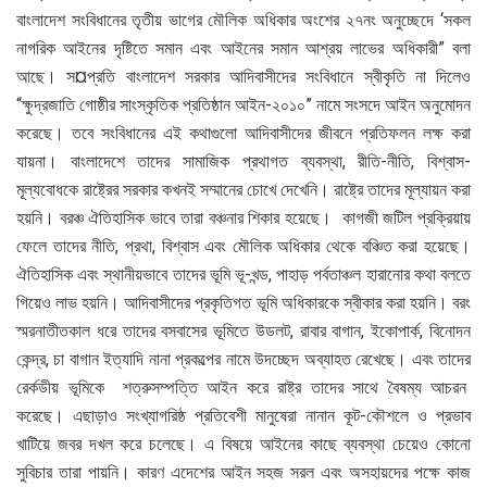
বাংলাদেশ সংবিধানের তৃতীয় ভাগের মৌলিক অধিকার অংশের ২৭নং অনুচ্ছেদে ‘সকল
নাগরিক আইনের দৃষ্টিতে সমান এবং আইনের সমান আশ্রয় লাভের অধিকারী” বলা
আছে। স¤প্রতি বাংলাদেশ সরকার আদিবাসীদের সংবিধানে স্বীকৃতি না দিলেও
“ক্ষুদ্রজাতি গোষ্ঠীর সাংস্কৃতিক প্রতিষ্ঠান আইন-২০১০” নামে সংসদে আইন অনুমোদন
করেছে। তবে সংবিধানের এই কথাগুলো আদিবাসীদের জীবনে প্রতিফলন লক্ষ করা
যায়না। বাংলাদেশে তাদের সামাজিক প্রথাগত ব্যবস্থা, রীতি-নীতি, বিশ্বাস-
মূল্যবোধকে রাষ্ট্রের সরকার কখনই সম্মানের চোখে দেখেনি। রাষ্ট্রে তাদের মূল্যায়ন করা
হয়নি। বরঞ্চ ঐতিহাসিক ভাবে তারা বঞ্চনার শিকার হয়েছে। কাগজী জটিল প্রক্রিয়ায়
ফেলে তাদের নীতি, প্রথা, বিশ্বাস এবং মৌলিক অধিকার থেকে বঞ্চিত করা হয়েছে।
ঐতিহাসিক এবং স্থানীয়ভাবে তাদের ভূমি ভূ-খন্ড, পাহাড় পর্বতাঞ্চল হারানোর কথা বলতে
গিয়েও লাভ হয়নি। আদিবাসীদের প্রকৃতিগত ভূমি অধিকারকে স্বীকার করা হয়নি। বরং
স্মরনাতীতকাল ধরে তাদের বসবাসের ভূমিতে উডলট, রাবার বাগান, ইকোপার্ক, বিনোদন
কেন্দ্র, চা বাগান ইত্যাদি নানা প্রকল্পের নামে উদচ্ছেদ অব্যাহত রেখেছে। এবং তাদের
রের্কডীয় ভূমিকে শত্রুসম্পত্তি আইন করে রাষ্ট্র তাদের সাথে বৈষম্য আচরন
করেছে। এছাড়াও সংখ্যাগরিষ্ঠ প্রতিবেশী মানুষেরা নানান কূট-কৌশলে ও প্রভাব
খাটিয়ে জবর দখল করে চলেছে। এ বিষয়ে আইনের কাছে ব্যবস্থা চেয়েও কোনো
সুবিচার তারা পায়নি। কারণ এদেশের আইন সহজ সরল এবং অসহায়দের পক্ষে কাজ