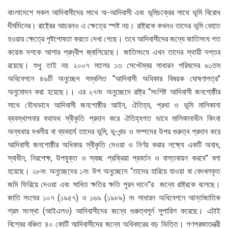
বাংলাদেশে সকল আদিবাসীদের সাথে অ-আদিবাসী এবং ভূমিচক্রের সাথে ভূমি বিরোধ
দীর্ঘদিনের। রাষ্ট্রের আচরনও এ ক্ষেত্রে স্পষ্ট নয়। রাষ্ট্রকে কখনও তাদের ভূমি বেহাত
হওয়ার ক্ষেত্রে পৃষ্টপোষতা করতে দেখা গেছে। তবে আদিবাসীদের জন্যে জাতিসংঘ গত
কয়েক দশকে আশার প্রদ্বীপ জ্বালিয়েছে। জাতিসংঘে এখন তাদের স্থায়ী দপ্তর
রয়েছে। শুধু তাই নয় ২০০৭ সালের ১৩ সেপ্টেম্বর সাধারন পরিষদের ৬১তম
অধিবেশনে ৪৬টি অনুচ্ছেদ সম্বলিত ‘‘আদিবাসী অধিকার বিষয়ক ঘোষণাপত্র’’
অনুমোদন করা হয়েছে।। এর ২৭নং অনুচ্ছেদে রাষ্ট্র ‘‘সংশিষ্ট আদিবাসী জনগোষ্ঠীর
সাথে যৌথভাবে আদিবাসী জনগোষ্ঠীর আইন, ঐতিহ্য, প্রথা ও ভূমি মালিকানা
ব্যবস্থাপনার যথাযথ স্বীকৃতি প্রদান করে ঐতিহ্যগত ভাবে মালিকানাধীন কিংবা
অন্যথায় দখলীয় বা ব্যবহার্য তাদের ভূমি, ভূ-খন্ড ও সম্পদের উপর গুরুত্ব প্রদান করে
আদিবাসী জনগোষ্ঠীর অধিকার স্বীকৃতি দেওয়া ও নির্ণয় করার লক্ষ্যে একটি অবাধ,
স্বাধীন, নিরপেক্ষ, উপযুক্ত ও স্বচ্ছ প্রক্রিয়া প্রবর্তন ও বাস্তবায়ন করবে” বলা
হয়েছে। ২৮নং অনুচ্ছেদের ১নং উপ অনুচ্ছেদে “তাদের হারিয়ে যাওয়া বা বেদখলকৃত
জমি ফিরিয়ে দেওয়া এবং সাধিত ক্ষতির ক্ষতি পূরন দানে”র জন্যে রাষ্ট্রকে বলেছে।
জাতি সংঘের ১০৭ (১৯৫৭) ও ১৬৯ (১৯৮৯) নং সাধারন অধিবেশনে আর্ন্তজাতিক
শ্রম সংস্থা (আইএলও) আদিবাসীদের জন্যে গুরুত্বপূর্ন সুপারিশ করেছে। এটাই
বিশ্বের বঞ্চিত ৪০ কোটি আদিবাসীদের জন্যে অধিকারের বড় ভিত্তি। গণপ্রজাতন্ত্রী