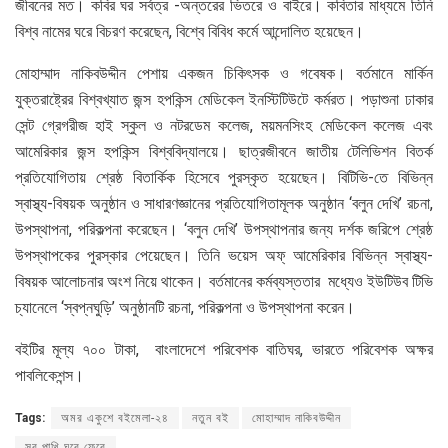
জীবনের মত। কবির ঘর সর্বত্র -অন্তরের ভিতরে ও বাইরে। কবিতার মাধ্যমে তিনি
বিশ্ব নামের ঘরে বিচরণ করেছেন, বিশ্বে বিবিধ কর্মে আন্দোলিত হয়েছেন।
মোহাম্মাদ নাকিবউদ্দীন পেশায় একজন চিকিৎসক ও গবেষক। বর্তমানে মার্কিন
যুক্তরাষ্ট্রের বিশ্বখ্যাত জন্স হপকিন্স মেডিকেল ইনস্টিটিউটে কর্মরত। পড়াশুনা ঢাকার
সেন্ট গ্রেগরীজ হাই স্কুল ও নটরডেম কলেজ, ময়মনসিংহ মেডিকেল কলেজ এবং
আমেরিকার জন্স হপকিন্স বিশ্ববিদ্যালয়ে। ছাত্রজীবনে জাতীয় টেলিভিশন বিতর্ক
প্রতিযোগিতায় শ্রেষ্ঠ বিতার্কিক হিসেবে পুরস্কৃত হয়েছেন। বিটিভি-তে বিভিন্ন
স্বাস্থ্য-বিষয়ক অনুষ্ঠান ও সাধারণজ্ঞানের প্রতিযোগিতামূলক অনুষ্ঠান ‘বলুন দেখি’ রচনা,
উপস্থাপনা, পরিকল্পনা করেছেন। ‘বলুন দেখি’ উপস্থাপনার জন্য দর্শক জরিপে শ্রেষ্ঠ
উপস্থাপকের পুরস্কার পেয়েছেন। তিনি ভয়েস অফ্ আমেরিকার বিভিন্ন স্বাস্থ্য-
বিষয়ক আলোচনার অংশ নিয়ে থাকেন। বর্তমানের কর্মব্যস্ততার মধ্যেও ইউটিউব টিভি
চ্যানেলে ‘স্বপ্নঘুড়ি’ অনুষ্ঠানটি রচনা, পরিকল্পনা ও উপস্থাপনা করেন।
বইটির মূল্য ৭০০ টাকা, বাংলাদেশে পরিবেশক বাতিঘর, ভারতে পরিবেশক অক্ষর
পাবলিকেশন্স।
Tags:
অমর একুশে বইমেলা-২৪
নতুন বই
মোহাম্মাদ নাকিবউদ্দীন
সব পাখি ঘরে ফেরে