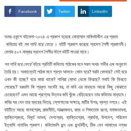
Facebook
Twitter
LinkedIn
অমর একুশে বইমেলা-২০২৪ এ প্রকাশ হয়েছে মোহাম্মাদ নাকিবউদ্দীন এর প্রথম
কবিতার বই
সব পাখি ঘরে ফেরে
। বইটি প্রকাশ করেছে স্বদেশ শৈলী প্রকাশনী।
মেলায় ৫০৭ নাম্বার স্বদেশ শৈলীর স্টলে বইটি পাওয়া যাবে।
সব পাখি ঘরে ফেরে’
বইয়ে প্রতিটি কবিতায় পাঠকের মনে সরল অথচ গভীর এক অনুরণন
তৈরি হয়। অজান্তেই পাঠক মনে প্রশ্ন আসবে- কোন ঘরে? ঘরটা কোথায়? সেই ঘরে
এখন কী হচ্ছে? ঘরে কারা থাকে? পাখিরা কোথা থেকে ফিরছে? সবাই কি ফিরতে
পেরেছে? ঘরগুলি কি প্রকৃত অর্থেই ঘর, না কবি এর মাধ্যমে আরো কিছু বোঝাতে
চেয়েছেন? এমন আরো প্রশ্নের উত্তর কবি খুঁজে বেড়িয়েছেন তার কবিতার মাধ্যমে।
কবির ঘর যেন তার হৃদয়ের ভিতর, স্লোগানের অক্ষরে, মাটির উপর, ব্যস্ত নগরে। এই
বইটিতে আছে মানবপ্রেম, রাজনীতি, আহত্মকথন, রম্য ও শিশুতোষ রচনা, সমাজভাবনা,
ব্যক্তিশ্রদ্ধা, বিমূর্ত ভাবনা, দেশপ্রেম, ব্যক্তিপ্রেম, প্রার্থনা, উপদেশ, পরিবেশ
ইত্যাদি নানাবিধ প্রকাশ। কবিতাগুলি ছন্দ এবং ছন্দবিহীন, ঠিক যেন আমাদের নশ্বর