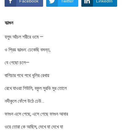
Facebook
Twitter
LinkedIn
ফাল্গুন
হলুদ আঁচল শরীরে ওমে —
ও প্রিয় ফাল্গুন: ঢেকেছি বসন্ত,
যে গেছো চলে—
বাগিচার পথে পথে ধূলির রেখায়
রেখে যাওয়া শিউলি, বকুল সুরভি সুর তোলে
নদীকূলে ফেঁপে উঠে ঢেউ…
ফাগুন এসে গেছে, এসে গেছে ফাগুন আবার
ওরে তোরা কে আছিস, দেখে যা দেখে যা