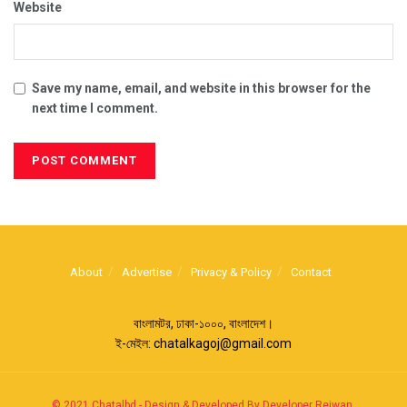
Website
Save my name, email, and website in this browser for the
next time I comment.
About
Advertise
Privacy & Policy
Contact
বাংলামটর, ঢাকা-১০০০, বাংলাদেশ।
ই-মেইল:
chatalkagoj@gmail.com
© 2021
Chatalbd
-
Design & Developed By Developer Rejwan
.