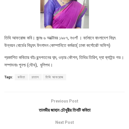
তিথি আফরোজ কবি। জন্মঃ ৬ অক্টোবর ১৯৮৭, নওগাঁ । বর্তমানে বাংলাদেশ বিদুৎ
উন্নয়ন বোর্ডের বিদ্যুৎ উৎপাদন কোম্পানিতে কর্মরত( ঢাকা কর্পোরেট অফিস)
প্রকাশিত কবিতার বইঃ ছন্দপতনের শব্দ, ওড়ার কৌশল, তিথির তিরিশ, দ্যা ব্লাইন্ড গড।
সম্পাদনাঃ পুনশ্চ (যৌথ), ধূলিপথ।
Tags:
কবিতা
চাতাল
তিথি আফরোজ
Previous Post
তানভীর জাহান চৌধুরীর তিনটি কবিতা
Next Post