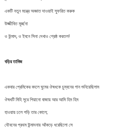
একটি নতুন মন্ত্রে অজ্ঞাত দাওয়াই স্ফুরিত করুক
উজ্জীবিত মূর্চ্ছনা
ও উন্মাদ, ও ইবনে সিনা দেখাও শ্রেষ্ঠ করতল!
বড়ির তাবিজ
একবার প্রেমিকের বদলে ঘুমের ঔষধকে চুম্বনের গান শুনিয়েছিলাম
ঔষধটি মিহি সুরে পিয়ানো বাজায় আর আমি হিম হিম
হাওয়ায় ঢলে পড়ি তার কোলে;
যৌবনের প্রথম উন্মাদনায় আঁকড়ে ধরেছিলো সে