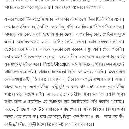
আমাদের দেশের মতো স্বাদের নয়। আবার স্বাদ একেবারে খারাপও নয়।
এভাবে পনেরো বিশ আইটেম খাবার আসার পর একটা ছোট্ট ডিসে স্টিকি রাইস এলো।
দেখলাম চাইনিজরা ছোট্ট বাটিতে করে কিছু খালি ভাত নিয়ে চপস্টিকস দিয়ে খাচ্ছে।
আমাদের অনেকেই অবাক হচ্ছে এ খাবার দেখে। এরপর কিছু কেক, পেস্ট্রি ও সুইট
এলো। আমাদের খাওয়া হলো। আমি ভালোই খেলাম। কোন সমস্যা হলো না।
হোটেলে এসে জানলাম আমাদের গ্রুপের বেশ কয়েকজন খুব একটা খেতে পারেনি।
খাবারে একটা কিরকম গন্ধ পেয়েছে। যাহোক চীনে আমাদেরকে এরকম খাবার খেয়েই
এক সপ্তাহ কাটাতে হবে। Prof. Shaojun জিজ্ঞাসা করলেন, খাবার কেমন হয়েছে?
আমি বললাম ভালোই। আমার কোন সমস্যা হয়নি, বেশ এনজয় করেছি। এরকম হলে
কোন সমস্যা নেই। তিনি বললেন, ধন্যবাদ। চীনের খাবার পছন্দ হওয়ার জন্য। আসলে
আমরা আমাদের দেশে চাইনিজ রেস্টুরেন্টে যে খাবার খাই সেটা আসলে মূল চাইনিজ
খাবারের ধারে কাছেও নেই। আমাদের দেশের চাইনিজ খাবার বলা যায় বাংনিজ খাবার
অর্থাৎ বাংলা ও চাইনিজ- এর সংমিশ্রণ হয়ে বাঙ্গালিয়ানাই বেশি প্রকাশ পেয়েছে।
যাহোক, চীনদেশে এসে চীনের খাবারের স্বাদ পেলাম। যদিও চীনাদের নিজস্ব খাবার
আমরা খেতে পারবো না। তাঁরা তো শামুক, ঝিনুক এমন কি সাপও খায়। আরো কত কী?
রেস্টুরেন্টের নীচে একুইরিয়ামের দিকে তাকালেও গা ঘিন ঘিন করে।