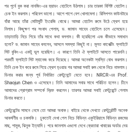
পর পূর্বে বুক করা নানজিং-এর হুয়াডং হোটেলে উঠলাম। চার তারকা বিশিষ্ট হোটেল।
চেক ইন করলাম। পরিবেশ ভালো। আশে পাশে বেশ খোলামেলা। রিসিপশন কাউনটারে
যাঁরা আছে তাঁরা মোটামুটি ইংরেজি বোঝে। আমরা হোটেল রুমে উঠে ফ্রেশ হয়ে
নিলাম। কিছুক্ষণ পর সংবাদ পেলাম, ড. জামান সাহেব হোটেলে চলে এসেছেন।
তাড়াতাড়ি নিচে গিয়ে তাঁর সাথে কথা বললাম। কী হয়েছিলো এবং কীভাবে সমাধান
হলো? ড. জামান সাহেব বললেন, আসলে সমস্যা কিছুই না। মূলত কানেক্টিং ফ্লাইটে
সিট বুকিং-এ একটু ভুল হয়েছিল। এ কারণে তিনি ঐ ফ্লাইটে আসতে পারেননি।
পরবর্তী ফ্লাইটে সিট ম্যানেজ করে দিয়েছে। আমরা অনেকটা স্বস্তি বোধ করলাম।
তিনি চেক ইন করে রুমে গিয়ে ফ্রেশ হ্‌ওয়ার পর আমরা সবাই রুম থেকে নিচে নামলাম।
ডিনার করার জন্য পূর্ব নির্ধারিত রেস্টুনেন্টে যেতে হবে। NRCR-এর Prof.
Shaojun Chen ও এসেছেন। তিনি আমাদের সবার সাথে পরিচিত হলেন। চীনে
আমাদের প্রোগ্রাম সম্পর্কে ব্রিফ করলেন। তারপর আমরা সবাই রেস্টুরেন্টে গেলাম
ডিনার করতে।
রেস্টুরেন্টের সামনে নেমে তো আমরা অবাক। বাইরে থেকে দেখতে রেস্টুরেন্টটি অনেক
আকর্ষণীয় ও চকমকি। ঢুকতেই দেখা গেল নিচে বিভিন্ন একুইরিয়ামে বিভিন্ন রকমের
মাছ, শামুক, ঝিনুক ইত্যাদি। পরে জানলাম এগুলো দেখে ক্রেতারা খাবারের অর্ডার দেয়