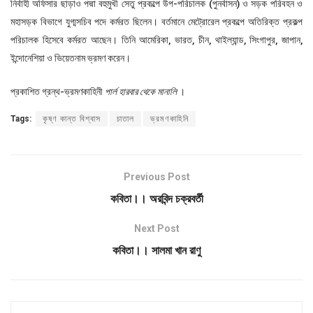
নির্বাহী অফিসার ছাড়াও পদ্মা বহুমুখী সেতু প্রকল্পে উপ-পরিচালক (পুনর্বাসন) ও সড়ক পরিবহন ও
মহাসড়ক বিভাগে যুগ্মসচিব পদে কর্মরত ছিলেন। বর্তমানে মেট্রোরেল প্রকল্পে অতিরিক্ত প্রকল্প
পরিচালক হিসেবে কর্মরত আছেন। তিনি আমেরিকা, ভারত, চীন, থাইল্যান্ড, সিংগাপুর, জাপান,
ইন্দোনেশিয়া ও ভিয়েতনাম ভ্রমণ করেন।
প্রকাশিত গ্রন্থ-ভ্রমণকাহিনী
পার্ল হারবার থেকে মানালি
।
Tags:
কৃষ্ণ কান্ত বিশ্বাস
চাতাল
ভ্রমণকাহিনি
Previous Post
কবিতা।। অরবিন্দ চক্রবর্তী
Next Post
কবিতা।। সালমা খান রাণু