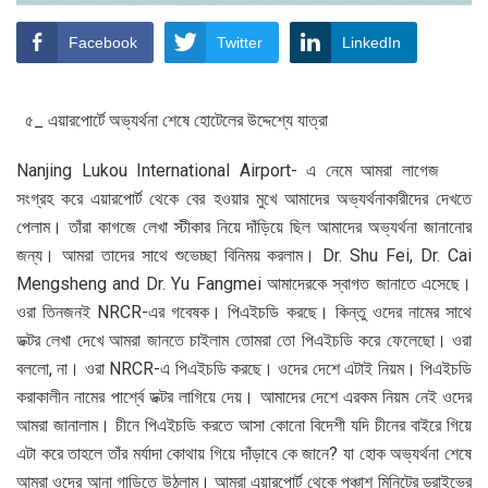
Facebook
Twitter
LinkedIn
৫_ এয়ারপোর্টে অভ্যর্থনা শেষে হোটেলের উদ্দেশ্যে যাত্রা
Nanjing Lukou International Airport- এ নেমে আমরা লাগেজ
সংগ্রহ করে এয়ারপোর্ট থেকে বের হওয়ার মুখে আমাদের অভ্যর্থনাকারীদের দেখতে
পেলাম। তাঁরা কাগজে লেখা স্টীকার নিয়ে দাঁড়িয়ে ছিল আমাদের অভ্যর্থনা জানানোর
জন্য। আমরা তাদের সাথে শুভেচ্ছা বিনিময় করলাম। Dr. Shu Fei, Dr. Cai
Mengsheng and Dr. Yu Fangmei আমাদেরকে স্বাগত জানাতে এসেছে।
ওরা তিনজনই NRCR-এর গবেষক। পিএইচডি করছে। কিন্তু ওদের নামের সাথে
ডক্টর লেখা দেখে আমরা জানতে চাইলাম তোমরা তো পিএইচডি করে ফেলেছো। ওরা
বললো, না। ওরা NRCR-এ পিএইচডি করছে। ওদের দেশে এটাই নিয়ম। পিএইচডি
করাকালীন নামের পার্শ্বে ডক্টর লাগিয়ে দেয়। আমাদের দেশে এরকম নিয়ম নেই ওদের
আমরা জানালাম। চীনে পিএইচডি করতে আসা কোনো বিদেশী যদি চীনের বাইরে গিয়ে
এটা করে তাহলে তাঁর মর্যাদা কোথায় গিয়ে দাঁড়াবে কে জানে? যা হোক অভ্যর্থনা শেষে
আমরা ওদের আনা গাড়িতে উঠলাম। আমরা এয়ারপোর্ট থেকে পঞ্চাশ মিনিটের ড্রাইভের