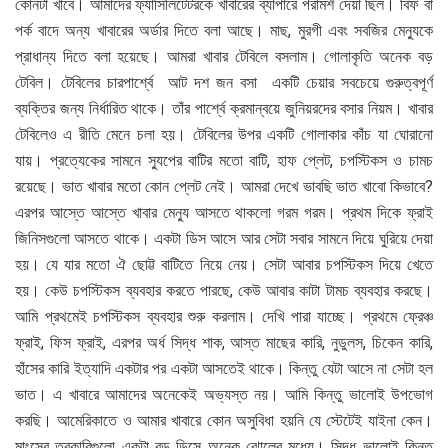
কোনটা খাবে। আমাদের ফ্যাসিলিটেটরকে খাবারের ব্যাপারে পরামর্শ দেয়া ছিল। বিফ বা
পর্ক বাদে অন্য খাবারের অর্ডার দিতে বলা আছে। মাছ, মুরগী এবং সবজির মেন্যুকে
প্রাধান্য দিতে বলা হয়েছে। আমরা খাবার টেবিলে বসলাম। গোলাকৃতি অনেক বড়
টেবিল। টেবিলের চারপার্শ্বে আট দশ জন বসা একটি চেয়ার সবচেয়ে গুরুত্বপূর্ণ
ব্যক্তির জন্য নির্ধারিত থাকে। তাঁর পার্শ্বে ক্রমান্বয়ে জুনিয়রদের বসার নিয়ম। খাবার
টেবিলেও এ রীতি মেনে চলা হয়। টেবিলের উপর একটি গোলাকার কাঁচ যা ঘোরানো
যায়। প্রত্যেকের সামনে স্যুপের বাটির মতো বাটি, হাফ প্লেট, চপস্টিকস ও চামচ
রয়েছে। ভাত খাবার মতো কোন প্লেট নেই। আমরা দেখে ভাবছি ভাত খাবো কিভাবে?
এরপর আস্তে আস্তে খাবার মেন্যু আসতে থাকলো গরম গরম। প্রথম দিকে ফ্রাই
জিনিসগুলো আসতে থাকে। একটা ডিস আসে আর সেটা সবার সামনে দিয়ে ঘুরিয়ে দেয়া
হয়। যে যার মতো ঐ ছোট্ট বাটিতে নিয়ে নেয়। সেটা আবার চপস্টিকস দিয়ে খেতে
হয়। কেউ চপস্টিকস ব্যবহার করতে পারছে, কেউ আবার কাটা টামচ ব্যবহার করছে।
আমি প্রথমেই চপস্টিকস ব্যবহার শুরু করলাম। দেখি পারা যাচ্ছে। প্রথমে ফ্রেঞ্চ
ফ্রাই, ফিস ফ্রাই, এরপর অর্ধ সিদ্ধ শাক, আস্ত মাছের কারি, নুডুলস, চিকেন কারি,
হাঁসের কারি ইত্যাদি একটার পর একটা আসতেই থাকে। কিন্তু যেটা আসে না সেটা হল
ভাত। এ খাবারে আমাদের অনেকেই অভ্যস্ত নয়। আমি কিন্তু ভালোই উপভোগ
করছি। আমেরিকাতে ও আমার খাবারে কোন অসুবিধা হয়নি যে স্টেটেই যাইনা কেন।
মাংসের তরকারিগুলো একটা বড় ডিসে অনেক ঝোলের মধ্যে। সিদ্ধ ভালোই কিন্তু