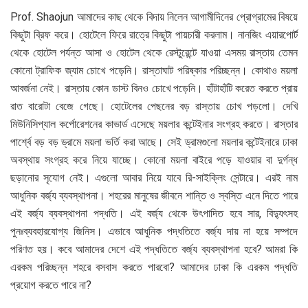
Prof. Shaojun আমাদের কাছ থেকে বিদায় নিলেন আগামীদিনের প্রোগ্রামের বিষয়ে
কিছুটা ব্রিফ করে। হোটেলে ফিরে রাত্রে কিছুটা পায়চারী করলাম। নানজিং এয়ারপোর্ট
থেকে হোটেল পর্যন্ত আসা ও হোটেল থেকে রেস্টুরেন্টে যাওয়া এসময় রাস্তায় তেমন
কোনো ট্রাফিক জ্যাম চোখে পড়েনি। রাস্তাঘাট পরিষ্কার পরিচ্ছন্ন। কোথাও ময়লা
আবর্জনা নেই। রাস্তায় কোন ডাস্ট বিনও চোখে পড়েনি। হাঁটাহাঁটি করেত করতে প্রায়
রাত বারোটা বেজে গেছে। হোটেলের পেছনের বড় রাস্তায় চোখ পড়লো। দেখি
মিউনিসিপ্যাল কর্পোরেশনের কাভার্ড এসেছে ময়লার কন্টেইনার সংগ্রহ করতে। রাস্তার
পার্শ্বে বড় বড় ড্রামে ময়লা ভর্তি করা আছে। সেই ড্রামগুলো ময়লার কন্টেইনারে ঢাকা
অবস্থায় সংগ্রহ করে নিয়ে যাচ্ছে। কোনো ময়লা বাইরে পড়ে যাওয়ার বা দুর্গন্ধ
ছড়ানোর সৃযোগ নেই। এগুলো আবার নিয়ে যাবে রি-সাইক্লিং সেন্টারে। এরই নাম
আধুনিক বর্জ্য ব্যবস্থাপনা। শহরের মানুষের জীবনে শান্তি ও স্বস্তি এনে দিতে পারে
এই বর্জ্য ব্যবস্থাপনা পদ্ধতি। এই বর্জ্য থেকে উৎপাদিত হবে সার, বিদ্যুৎসহ
পুনঃব্যবহারযোগ্য জিনিস। এভাবে আধুনিক পদ্ধতিতে বর্জ্য দায় না হয়ে সম্পদে
পরিণত হয়। কবে আমাদের দেশে এই পদ্ধতিতে বর্জ্য ব্যবস্থাপনা হবে? আমরা কি
এরকম পরিচ্ছন্ন শহরে বসবাস করতে পারবো? আমাদের ঢাকা কি এরকম পদ্ধতি
প্রয়োগ করতে পারে না?