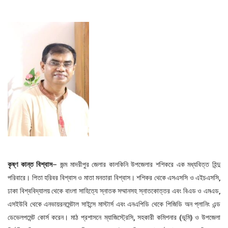
কৃষ্ণ কান্ত বিশ্বাস
– জন্ম মাদরীপুর জেলার কালকিনি উপজেলার শশিকরে এক মধ্যবিত্ত হিন্দু
পরিবারে। পিতা হরিবর বিশ্বাস ও মাতা মনতারা বিশ্বাস। শশিকর থেকে এসএসসি ও এইচএসসি,
ঢাকা বিশ্ববিদ্যালয় থেকে বাংলা সাহিত্যে স্নাতক সম্মানসহ স্নাতকোত্তর এবং বিএড ও এমএড,
এসইউবি থেকে এনভায়রনমেন্টাল সাইন্সে মাস্টার্স এবং এনএপিডি থেকে পিজিডি অন প্লানিং এন্ড
ডেভেলপমেন্ট কোর্স করেন। মাঠ প্রশাসনে ম্যাজিস্ট্রেসি, সহকারী কমিশনার (ভূমি) ও উপজেলা