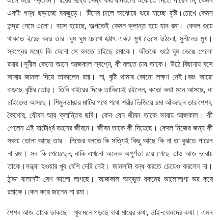
এসে শুয়ে পড়লেন। ঘরের মধ্যে সেদ্ধ করা ধানগুলো শুকোতে দিতে পারেন নি, কেমন
একটা গন্ধ ছড়াচ্ছে ঘরজুড়ে। টিনের চালে অঝোরে ঝরে যাচ্ছে বৃষ্টি।চোখে কেমন
তন্দ্রা নেমে এলো। বয়স হয়েছে, অল্পতেই কেমন ক্লান্ত হয়ে যান রমা। কেবল শুয়ে
থাকতে ইচ্ছে করে তার।ঘুম ঘুম চোখে হঠাৎ একটা মুখ ভেসে উঠলো, সুনীলের মুখ।
স্বপ্নের মধ্যে কি যেনো সে বলতে চাইছে রমাকে। আঁতকে ওঠে ঘুম ভেঙে গেলো
রমার।সুনীল কেনো আসে আজকাল স্বপ্নে, কী বলতে চায় তাকে। উঠে বিছানায় বসে
আবার জানলা দিয়ে তাকালেন রমা। না, বৃষ্টি থামার কোনো লক্ষণ নেই।বরং আরো
বাড়ছে বৃষ্টির তোড়। তিনি বাইরের দিকে তাকিয়েই রইলেন, কতো কথা মনে আসছে, না
চাইতেও আসছে। শিমুলডাঙার মাটির পথে পথে শরীর ভিজিয়ে রমা আঁকছেন তার শৈশব,
কৈশোর, যৌবন আর ক্লান্তির ছবি। কেন যেন জীবন তাকে ভাবায় আজকাল। কী
পেলেন এই ষাটোর্ধ্ব বয়সের জীবনে। জীবন তাকে কী দিয়েছে। কেবল নিজের জন্য কী
সঞ্চয় তোলা আছে তার। নিজের বলতে কি সত্যিই কিছু আছে কি না তা বুঝতে পারেন
না রমা। সব কি পেয়েছেন, নাকি এখনো অনেক অপূর্ণতা রয়ে গেছে তাও আজ ভাবায়
তাকে।সন্ধ্যা হওয়ার খুব বেশি দেরি নেই। জানলাটা বন্ধ করতে চেয়েও করলেন না।
ঠান্ডা বাতাসটা বেশ ভালো লাগছে। আজকাল অদ্ভূত রকমের ভালোলাগা ভর করে
রমাকে।কেন করে জানেন না রমা।
শৈশব আজ তাকে ডাকছে। খুব মনে পড়ছে বাবা মায়ের কথা, ভাই-বোনদের কথা। এমন