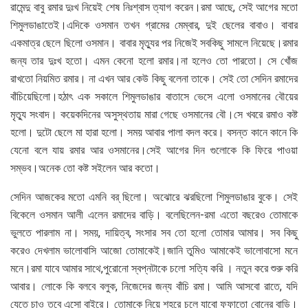
রামেন্দু বাবু রমার দুঃখ নিয়েই শেষ নিঃশ্বাস ত্যাগ করেন।রমা আছে, সেই আগের মতো
শিমুলডাঙাতেই।এদিকে ওসমান তখন গ্রামের মেম্বার, দুই ছেলের বাবাও। বাবার
একমাত্র ছেলে ছিলো ওসমান। বাবার মৃত্যুর পর নিজেই সবকিছু সামলে নিয়েছে।রমার
জন্য তার দুঃখ হতো। এমন কেনো হলো রমার।না হলেও তো পারতো। সে খোঁজ
রাখতো নিয়মিত রমার। না এখন আর কেউ কিছু বলেনা তাকে। সেই তো সেদিন রমাদের
বাঁচিয়েছিলো।হঠাৎ এক সকালে শিমুলডাঙার বাতাসে ভেসে এলো ওসমানের বৌয়ের
মৃত্যু সংবাদ। কয়েকদিনের অসুস্থতায় মারা গেছে ওসমানের বৌ।সে খবরে রমাও কষ্ট
হলো। দুটো ছেলে মা হারা হলো। সময় আবার পালা বদল করে। বসন্ত কানে কানে কি
যেনো বলে যায় রমার আর ওসমানের।সেই আগের দিন গুলোকে কি ফিরে পাওয়া
সম্ভব।অনেক তো কষ্ট সইলেন আর কতো।
সেদিন আজকের মতো এমনি বর্ ছিলো। অঝোরে ঝরছিলো শিমুলডাঙার বুকে। সেই
বিকেলে ওসমান আলী এলেন রমাদের বাড়ি। বলেছিলেন-রমা এতো বছরেও তোমাকে
ভুলতে পারলাম না। সময়, দায়িত্ব, সংসার সব তো হলো তোমার আমার। সব কিছু
করেও দেখলাম ভালোবাসি আজো তোমাকেই।জানি তুমিও আমাকেই ভালোবাসো মনে
মনে।রমা যাবে আমার সাথে,পুরোনো স্বপ্নটাকে চলো সত্যি করি । নতুন করে শুরু করি
আবার। লোকে কি বলবে বলুক, নিজেদের জন্য বাঁচি রমা। আমি আসবো রাতে, যদি
যেতে চাও তবে এসো বাইরে। তোমাকে নিয়ে শহরে চলে যাবো ফুফাতো বোনের বাড়ি।