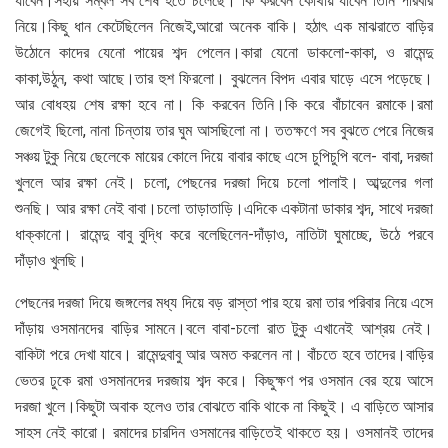
যাবেন।সহায় সম্বল সব শেষ হতে চলেছে। কি করবেন কোথায় যাবেন তিনি পরিবার
নিয়ে।কিছু ধান কেটেছিলেন নিজেই,আরো অনেক বাকি। হঠাৎ এক মাঝরাতে বাড়ির
উঠোনে কাদের যেনো পায়ের শব্দ পেলেন।কারা যেনো ডাকলো-কাকা, ও রামেন্দু
কাকা,উঠুন, কথা আছে।তার হুশ ফিরলো। বুঝলেন বিপদ এবার ঘাড়ে এসে পড়েছে।
আর বোধহয় শেষ রক্ষা হবে না। কি করবেন তিনি।কি করে বাঁচাবেন রমাকে।রমা
জেগেই ছিলো, নানা চিন্তায় তার ঘুম আসছিলো না। ততক্ষণে সব বুঝতে পেরে নিজের
সঞ্চয় টুকু নিয়ে ছেলেকে মায়ের কোলে দিয়ে বাবার কাছে এসে চুপিচুপি বলে- বাবা, দরজা
খুললে আর রক্ষা নেই। চলো, পেছনের দরজা দিয়ে চলো পালাই। আব্দুলের গলা
শুনছি। আর রক্ষা নেই বাবা।চলো তাড়াতাড়ি।এদিকে একটানা ডাকার শব্দ, সাথে দরজা
ধাক্কানো। রামেন্দু বাবু বুদ্ধি করে বলেছিলেন-দাঁড়াও, নাতিটা ঘুমাচ্ছে, উঠে পরবে
দাঁড়াও খুলছি।
পেছনের দরজা দিয়ে জঙ্গলের মধ্য দিয়ে বড় রাস্তা পার হয়ে রমা তার পরিবার নিয়ে এসে
দাঁড়ায় ওসমানদের বাড়ির সামনে।বলে বাবা-চলো রাত টুকু এখানেই আশ্রয় নেই।
বাকিটা পরে দেখা যাবে। রামেন্দুবাবু আর অমত করলেন না। বাঁচতে হবে তাদের।বাড়ির
ভেতর ঢুকে রমা ওসমানদের দরজায় শব্দ করে। কিছুক্ষণ পর ওসমান বের হয়ে আসে
দরজা খুলে।কিছুটা অবাক হলেও তার বোঝতে বাকি থাকে না কিছুই। এ বাড়িতে আসার
সাহস নেই কারো। রমাদের চারদিন ওসমানের বাড়িতেই থাকতে হয়। ওসমানই তাদের