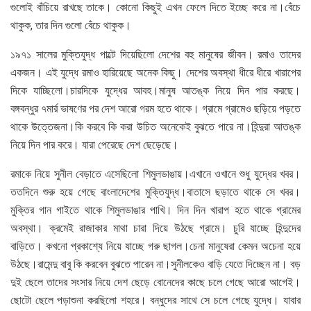
গুলোই বাঁচিয়ে রাখছে তাকে। কোনো কিছুই এখন ফেলে দিতে ইচ্ছে করে না।বেঁচে
থাকুক, তার দিন গুলো বেঁচে থাকুক।
১৯৭১ সালের মুক্তিযুদ্ধ পাল্টে দিয়েছিলো দেশের বহু মানুষের জীবন। রমাও তাদের
একজন। এই যুদ্ধে রমাও হারিয়েছে অনেক কিছু। দেশের অবস্থা ধীরে ধীরে খারাপের
দিকে যাচ্ছিলো।চারদিকে যুদ্ধের আবহ।মানুষ আতঙ্ক নিয়ে দিন পার করছে।
বঙ্গবন্ধুর ৭মার্র ভাষণের পর দেশ আরো গরম হতে থাকে। গ্রামে গ্রামেও ছড়িয়ে পড়তে
থাকে উত্তেজনা।কি করবে কি করা উচিত অনেকেই বুঝতে পারে না।হিন্দুরা আতঙ্ক
নিয়ে দিন পার করে। যারা পেরেছে দেশ ছেড়েছে।
রমাকে নিয়ে সুনীল বেড়াতে এসেছিলো শিমুলডাঙায়।এখানে ওখানে শুধু যুদ্ধের খবর।
ততদিনে শুরু হয়ে গেছে বাংলাদেশের মুক্তিযুদ্ধ।বাতাসে ছড়াতে থাকে সে খবর।
মুক্তির গান গাইতে থাকে শিমুলডাঙার পাখি। দিন দিন খারাপ হতে থাকে গ্রামের
অবস্থা। ক্রমেই রাজাকার মাথা চারা দিয়ে উঠছে গ্রামে। চুরি যাচ্ছে হিন্দুদের
বাড়িতে। কখনো প্রকাশ্যে নিয়ে যাচ্ছে গরু ছাগল।চেনা মানুষেরা কেমন অচেনা হয়ে
উঠছে।রামেন্দু বাবু কি করবেন বুঝতে পারেন না।সুনীলকেও বাড়ি যেতে দিচ্ছেন না। বড়
দুই ছেলে তাদের সংসার নিয়ে দেশ ছেড়ে বোনেদের কাছে চলে গেছে আরো আগেই।
ছোটো ছেলে পড়াশুনা করছিলো শহরে। বন্ধুদের সাথে সে চলে গেছে যুদ্ধে। যাবার