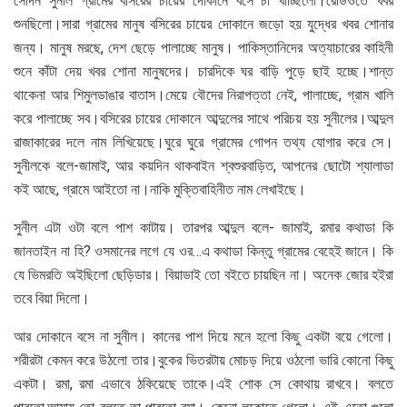
সেদিন সুনীল গ্রামের বসিরের চায়ের দোকানে বসে চা খাচ্ছিলো।রেডিওতে খবর
শুনছিলো।সারা গ্রামের মানুষ বসিরের চায়ের দোকানে জড়ো হয় যুদ্ধের খবর শোনার
জন্য। মানুষ মরছে, দেশ ছেড়ে পালাচ্ছে মানুষ। পাকিস্তানিদের অত্যাচারের কাহিনী
শুনে কাঁটা দেয় খবর শোনা মানুষদের। চারদিকে ঘর বাড়ি পুড়ে ছাই হচ্ছে।শান্ত
থাকেনা আর শিমুলডাঙার বাতাস।মেয়ে বৌদের নিরাপত্তা নেই, পালাচ্ছে, গ্রাম খালি
করে পালাচ্ছে সব।বসিরের চায়ের দোকানে আব্দুলের সাথে পরিচয় হয় সুনীলের।আব্দুল
রাজাকারের দলে নাম লিখিয়েছে।ঘুরে ঘুরে গ্রামের গোপন তথ্য যোগার করে সে।
সুনীলকে বলে-জামাই, আর কয়দিন থাকবাইন শ্বশুরবাড়িত, আপনের ছোটো শ্যালাডা
কই আছে, গ্রামে আইতো না।নাকি মুক্তিবাহিনীত নাম লেখাইছে।
সুনীল এটা ওটা বলে পাশ কাটায়। তারপর আব্দুল বলে- জামাই, রমার কথাডা কি
জানতাইন না হি? ওসমানের লগে যে ওর…এ কথাডা কিন্তু গ্রামের বেহেই জানে। কি
যে ভিমরতি অইছিলো ছেড়িডার। বিয়াডাই তো বইতে চায়ছিন না। অনেক জোর হইরা
তবে বিয়া দিলো।
আর দোকানে বসে না সুনীল। কানের পাশ দিয়ে মনে হলো কিছু একটা বয়ে গেলো।
শরীরটা কেমন করে উঠলো তার।বুকের ভিতরটায় মোচড় দিয়ে ওঠলো ভারি কোনো কিছু
একটা। রমা, রমা এভাবে ঠকিয়েছে তাকে।এই শোক সে কোথায় রাখবে। বলতে