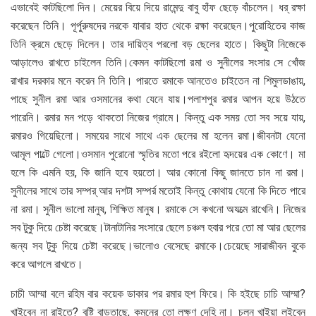
এভাবেই কাটছিলো দিন। মেয়ের বিয়ে দিয়ে রামেন্দু বাবু হাঁফ ছেড়ে বাঁচলেন। ধর্ রক্ষা
করেছেন তিনি। পূর্পুরুষদের নরকে যাবার হাত থেকে রক্ষা করেছেন।পুরোহিতের কাজ
তিনি ক্রমে ছেড়ে দিলেন। তার দায়িত্ব পরলো বড় ছেলের হাতে। কিছুটা নিজেকে
আড়ালেও রাখতে চাইলেন তিনি।কেমন কাটছিলো রমা ও সুনীলের সংসার সে খোঁজ
রাখার দরকার মনে করেন নি তিনি। পারতে রমাকে আনতেও চাইতেন না শিমুলডাঙায়,
পাছে সুনীল রমা আর ওসমানের কথা যেনে যায়।পলাশপুর রমার আপন হয়ে উঠতে
পারেনি। রমার মন পড়ে থাকতো নিজের গ্রামে। কিন্তু এক সময় তো সব সয়ে যায়,
রমারও গিয়েছিলো। সময়ের সাথে সাথে এক ছেলের মা হলেন রমা।জীবনটা যেনো
আমূল পাল্টে গেলো।ওসমান পুরোনো স্মৃতির মতো পরে রইলো হৃদয়ের এক কোণে। মা
হলে কি এমনি হয়, কি জানি হবে হয়তো। আর কোনো কিছু জানতে চান না রমা।
সুনীলের সাথে তার সম্পর্ আর দশটা সম্পর্র মতোই কিন্তু কোথায় যেনো কি দিতে পারে
না রমা। সুনীল ভালো মানুষ, শিক্ষিত মানুষ। রমাকে সে কখনো অযত্মে রাখেনি। নিজের
সব টুকু দিয়ে চেষ্টা করেছে।টানাটানির সংসারে ছেলে চঞ্চল হবার পরে তো মা আর ছেলের
জন্য সব টুকু দিয়ে চেষ্টা করেছে।ভালোও বেসেছে রমাকে।চেয়েছে সারাজীবন বুকে
করে আগলে রাখতে।
চাচী আম্মা বলে রহিম বার কয়েক ডাকার পর রমার হুশ ফিরে। কি হইছে চাচি আম্মা?
খাইবেন না রাইতে? বৃষ্টি বাড়তাছে, কমনের তো লক্ষণ দেহি না। চলুন খাইয়া লইবেন