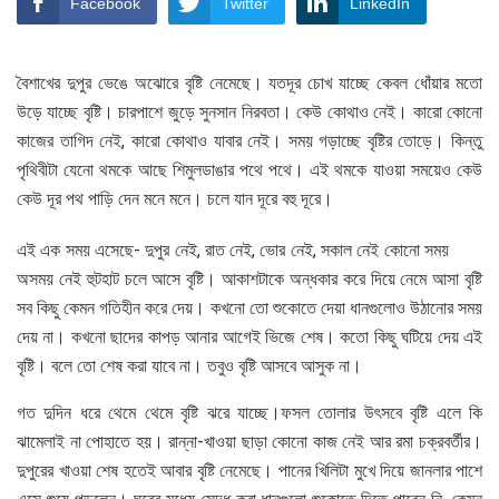
Facebook
Twitter
LinkedIn
বৈশাখের দুপুর ভেঙে অঝোরে বৃষ্টি নেমেছে। যতদূর চোখ যাচ্ছে কেবল ধোঁয়ার মতো
উড়ে যাচ্ছে বৃষ্টি। চারপাশে জুড়ে সুনসান নিরবতা। কেউ কোথাও নেই। কারো কোনো
কাজের তাগিদ নেই, কারো কোথাও যাবার নেই। সময় গড়াচ্ছে বৃষ্টির তোড়ে। কিন্তু
পৃথিবীটা যেনো থমকে আছে শিমুলডাঙার পথে পথে। এই থমকে যাওয়া সময়েও কেউ
কেউ দূর পথ পাড়ি দেন মনে মনে। চলে যান দূরে বহু দূরে।
এই এক সময় এসেছে- দুপুর নেই, রাত নেই, ভোর নেই, সকাল নেই কোনো সময়
অসময় নেই হুটহাট চলে আসে বৃষ্টি। আকাশটাকে অন্ধকার করে দিয়ে নেমে আসা বৃষ্টি
সব কিছু কেমন গতিহীন করে দেয়। কখনো তো শুকোতে দেয়া ধানগুলোও উঠানোর সময়
দেয় না। কখনো ছাদের কাপড় আনার আগেই ভিজে শেষ। কতো কিছু ঘটিয়ে দেয় এই
বৃষ্টি। বলে তো শেষ করা যাবে না। তবুও বৃষ্টি আসবে আসুক না।
গত দুদিন ধরে থেমে থেমে বৃষ্টি ঝরে যাচ্ছে।ফসল তোলার উৎসবে বৃষ্টি এলে কি
ঝামেলাই না পোহাতে হয়। রান্না-খাওয়া ছাড়া কোনো কাজ নেই আর রমা চক্রবর্তীর।
দুপুরের খাওয়া শেষ হতেই আবার বৃষ্টি নেমেছে। পানের খিলিটা মুখে দিয়ে জানলার পাশে