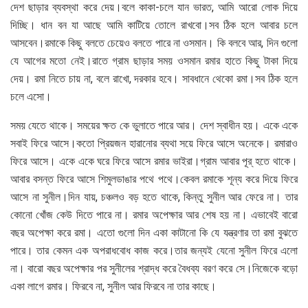
দেশ ছাড়ার ব্যবস্থা করে দেয়।বলে কাকা-চলে যান ভারত, আমি আরো লোক দিয়ে
দিচ্ছি। ধান বন যা আছে আমি কাটিয়ে তোলে রাখবো।সব ঠিক হলে আবার চলে
আসবেন।রমাকে কিছু বলতে চেয়েও বলতে পারে না ওসমান। কি বলবে আর, দিন গুলো
যে আগের মতো নেই।রাতে গ্রাম ছাড়ার সময় ওসমান রমার হাতে কিছু টাকা দিয়ে
দেয়। রমা নিতে চায় না, বলে রাখো, দরকার হবে। সাবধানে থেকো রমা।সব ঠিক হলে
চলে এসো।
সময় যেতে থাকে। সময়ের ক্ষত কে ভুলাতে পারে আর। দেশ স্বাধীন হয়। একে একে
সবাই ফিরে আসে।কতো প্রিয়জন হারানোর ব্যথা সয়ে ফিরে আসে অনেকে। রমারাও
ফিরে আসে। একে একে ঘরে ফিরে আসে রমার ভাইরা।গ্রাম আবার পূর্ হতে থাকে।
আবার বসন্ত ফিরে আসে শিমুলডাঙার পথে পথে।কেবল রমাকে শূন্য করে দিয়ে ফিরে
আসে না সুনীল।দিন যায়, চঞ্চলও বড় হতে থাকে, কিন্তু সুনীল আর ফেরে না। তার
কোনো খোঁজ কেউ দিতে পারে না। রমার অপেক্ষার আর শেষ হয় না। এভাবেই বারো
বছর অপেক্ষা করে রমা। এতো গুলো দিন একা কাটানো কি যে যন্ত্রণার তা রমা বুঝতে
পারে। তার কেমন এক অপরাধবোধ কাজ করে।তার জন্যই যেনো সুনীল ফিরে এলো
না। বারো বছর অপেক্ষার পর সুনীলের শ্রাদ্ধ করে বৈধব্য বরণ করে সে।নিজেকে বড়ো
একা লাগে রমার। ফিরবে না, সুনীল আর ফিরবে না তার কাছে।