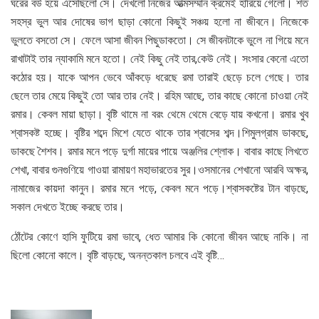
ঘরের বউ হয়ে এসেছিলো সে। দেখলো নিজের আত্মসম্মান ক্রমেই হারিয়ে গেলো। শত
সহস্র ভুল আর দোষের ভাগ ছাড়া কোনো কিছুই সঞ্চয় হলো না জীবনে। নিজেকে
ভুলতে বসতো সে। ফেলে আসা জীবন পিছুডাকতো। সে জীবনটাকে ভুলে না গিয়ে মনে
রাখাটাই তার ন্যাকামি মনে হতো। নেই কিছু নেই তার,কেউ নেই। সংসার কেনো এতো
কঠোর হয়। যাকে আপন ভেবে আঁকড়ে ধরেছে রমা তারাই ছেড়ে চলে গেছে। তার
ছেলে তার মেয়ে কিছুই তো আর তার নেই। রহিম আছে, তার কাছে কোনো চাওয়া নেই
রমার। কেবল মায়া ছাড়া। বৃষ্টি থামে না বরং থেমে থেমে বেড়ে যায় কখনো। রমার খুব
শ্বাসকষ্ট হচ্ছে। বৃষ্টির শব্দে মিশে যেতে থাকে তার শ্বাসের শব্দ।শিমুলগ্রাম ডাকছে,
ডাকছে শৈশব। রমার মনে পড়ে দুর্গা মায়ের পায়ে অঞ্জলির শ্লোক। বাবার কাছে লিখতে
শেখা, বাবার গুনগুণিয়ে গাওয়া রামায়ণ মহাভারতের সুর।ওসমানের শেখানো আরবি অক্ষর,
নামাজের কায়দা কানুন। রমার মনে পড়ে, কেবল মনে পড়ে।শ্বাসকষ্টের টান বাড়ছে,
সকাল দেখতে ইচ্ছে করছে তার।
ঠোঁটের কোণে হাসি ফুটিয়ে রমা ভাবে, ধেত আমার কি কোনো জীবন আছে নাকি। না
ছিলো কোনো কালে। বৃষ্টি বাড়ছে, অনন্তকাল চলবে এই বৃষ্টি…