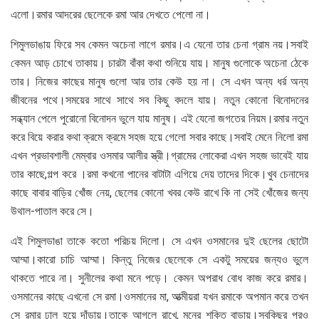
এলো।রমার আদরের ছেলেকে রমা আর দেখতে পেলো না।
শিমুলডাঙায় ফিরে সব কেমন অচেনা লাগে রমার।এ যেনো তার চেনা গ্রাম নয়।সবাই
কেমন আড় চোখে তাকায়। চারটা বাঁকা কথা শুনিয়ে যায়। মানুষ গুলোকে অচেনা ঠেকে
তার। নিজের কাছের মানুষ গুলো আর তার কেউ হয় না। সে এখন অন্য ধর্র অন্য
জীবনের পথে।সময়ের সাথে সাথে সব কিছু বদলে যায়। নতুন কোনো বিনোদনের
সন্ধ্যান পেলে পুরোনো বিনোদন ভুলে যায় মানুষ। এই যেনো জগতের নিয়ম।রমার নতুন
করে বিয়ে করার কথা ক্রমে ক্রমে সহজ হয়ে গেলো সবার কাছে।সবাই মেনে নিলো রমা
এখন প্রভাবশালী মেম্বার ওসমার আলীর স্ত্রী।গ্রামের লোকেরা এখন সহজ ভাবেই যায়
তার কাছে,গল্প করে ।রমা কখনো পানের বাটাটা এগিয়ে দেয় তাদের দিকে।খুব চেনাদের
কাছে বাবার বাড়ির খোঁজ নেয়, ছেলের কোনো খবর কেউ রাখে কি না সেই খোঁজের জন্য
উথাল-পাতাল করে সে।
এই শিমুলডাঙা তাকে কতো পরিচয় দিলো। সে এখন ওসমানের দুই ছেলের ছোটো
আম্মা।কারো চাচি আম্মা। কিন্তু নিজের ছেলেকে সে একটু সময়ের জন্যও ভুলে
থাকতে পারে না। সুনীলের কথা মনে পড়ে। কেমন অপরাধ বোধ কাজ করে রমার।
ওসমানের কাছে এখনো সে রমা।ওসমানের মা, আত্মীয়রা যখন রমাকে অপমান করে তখন
সে রমার ঢাল হয়ে দাঁড়ায়।তাকে আগলে রাখে, মনের শক্তি বাড়ায়।সবকিছুর পরও