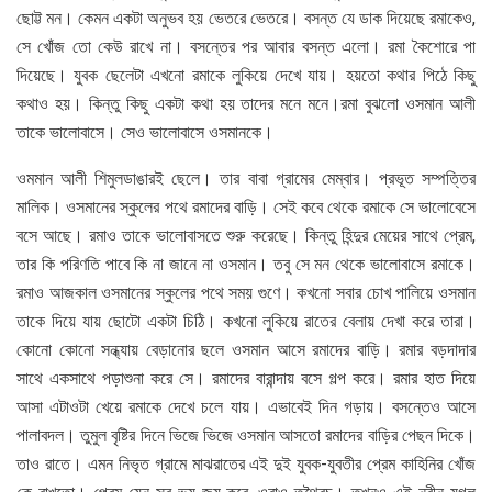
ছোট্ট মন। কেমন একটা অনুভব হয় ভেতরে ভেতরে। বসন্ত যে ডাক দিয়েছে রমাকেও,
সে খোঁজ তো কেউ রাখে না। বসন্তের পর আবার বসন্ত এলো। রমা কৈশোরে পা
দিয়েছে। যুবক ছেলেটা এখনো রমাকে লুকিয়ে দেখে যায়। হয়তো কথার পিঠে কিছু
কথাও হয়। কিন্তু কিছু একটা কথা হয় তাদের মনে মনে।রমা বুঝলো ওসমান আলী
তাকে ভালোবাসে। সেও ভালোবাসে ওসমানকে।
ওমমান আলী শিমুলডাঙারই ছেলে। তার বাবা গ্রামের মেম্বার। প্রভূত সম্পত্তির
মালিক। ওসমানের স্কুলের পথে রমাদের বাড়ি। সেই কবে থেকে রমাকে সে ভালোবেসে
বসে আছে। রমাও তাকে ভালোবাসতে শুরু করেছে। কিন্তু হিন্দুর মেয়ের সাথে প্রেম,
তার কি পরিণতি পাবে কি না জানে না ওসমান। তবু সে মন থেকে ভালোবাসে রমাকে।
রমাও আজকাল ওসমানের স্কুলের পথে সময় গুণে। কখনো সবার চোখ পালিয়ে ওসমান
তাকে দিয়ে যায় ছোটো একটা চিঠি। কখনো লুকিয়ে রাতের বেলায় দেখা করে তারা।
কোনো কোনো সন্ধ্যায় বেড়ানোর ছলে ওসমান আসে রমাদের বাড়ি। রমার বড়দাদার
সাথে একসাথে পড়াশুনা করে সে। রমাদের বারান্দায় বসে গল্প করে। রমার হাত দিয়ে
আসা এটাওটা খেয়ে রমাকে দেখে চলে যায়। এভাবেই দিন গড়ায়। বসন্তেও আসে
পালাবদল। তুমুল বৃষ্টির দিনে ভিজে ভিজে ওসমান আসতো রমাদের বাড়ির পেছন দিকে।
তাও রাতে। এমন নিভৃত গ্রামে মাঝরাতের এই দুই যুবক-যুবতীর প্রেম কাহিনির খোঁজ