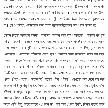
স্বপ্নেও ভাবেনি। কি করবে এখন রমা। কি করা উচিত তার জানে না সে। দুদিন পর
ছেলেপক্ষ দেখতে আসবে। বাইশ বছর বয়সী ওসমানকে খবর পাঠালেন রমা। ভালোবাসার
রণভূমে হঠাৎই রমা যেনো অনেক বেশি পরিণত এখন। কোথায় তার বাকি সব উড়ে
গেছে। ভালো মন্দের তফাত সে জানে না। হিন্দু-মুসলিমের দ্বিজাতিতত্ত্ব সে বুঝতে চায়
না। সে শুধু জানে, ওসমানকে ছাড়া অন্য কাউকে বিয়ে করা তার পক্ষে সম্ভব নয়।
সেদিন ছিলো আষাঢ়ের সন্ধ্যা। সারাদিন টিপটিপ করে বৃষ্টি পড়ছিলো। সন্ধ্যার পর বৃষ্টি
আরো বাড়লো। ওসমান সময় মতো রমাদের বাড়ির পেছন দিকটায় গেলো রমার সাথে
দেখা করতে। রমা বৃষ্টি মাথায় করে এলো ওসমানের কাছে। সব কিছু খুলে বললো
ওসমানকে। জোতদার পরিবারের ছেলে হয়েও প্রেমের জন্য অনায়াসে কতো কষ্ট সহ্য
করছে। বৃষ্টিতে ভিজে রমার সাথে চলছে তার আলোচনা। কী করবে ওসমান বুঝতে
পারছে না। রমা কাঁদছে, কাঁদছে আষাঢ়ের সন্ধ্যা। রামেন্দু বাবু কাজ সেরে বাড়ি
ফিরছিলেন। ফেরার পথে বাড়ির পেছন দিকটায় হঠাৎ শুনলেন কারা যেনও কথা বলছে।
একটু এগিয়ে গেলেন। হাতের টর্চ ধরলেন এদিক ওদিকে। দেখলেন তার মেয়ে রমা আর
ওসমান আলী মুখোমুখি বৃষ্টিতে ভিজছে। রমাও দেখলো তার বাবাকে। কিছুই বুঝতে বাকি
রইলো না রামেন্দু বাবুর। কেবল বললেন- রমা ঘরে চল। আর ভারি গলায় বললেন-
ওসমান বৃষ্টিতে না ভিজে বাড়ি যাও। গ্রামের অবস্থাসম্পন্ন মেম্বারের ছেলে ওসমান,
তাকে বেশি কিছু বলতে সাহসও পেলেন না। রমা ঘরে গেলো ঠিকই, কিন্তু রামেন্দু বাবুর