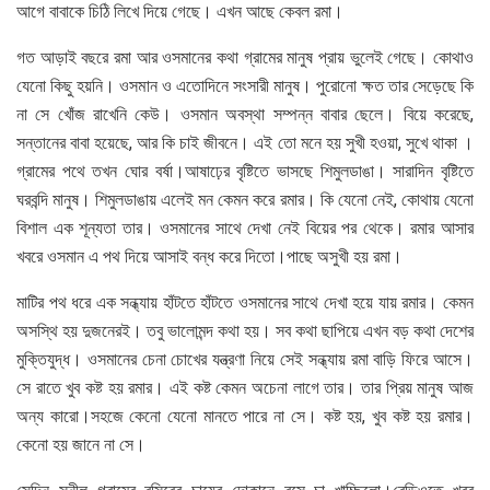
আগে বাবাকে চিঠি লিখে দিয়ে গেছে। এখন আছে কেবল রমা।
গত আড়াই বছরে রমা আর ওসমানের কথা গ্রামের মানুষ প্রায় ভুলেই গেছে। কোথাও
যেনো কিছু হয়নি। ওসমান ও এতোদিনে সংসারী মানুষ। পুরোনো ক্ষত তার সেড়েছে কি
না সে খোঁজ রাখেনি কেউ। ওসমান অবস্থা সম্পন্ন বাবার ছেলে। বিয়ে করেছে,
সন্তানের বাবা হয়েছে, আর কি চাই জীবনে। এই তো মনে হয় সুখী হওয়া, সুখে থাকা ।
গ্রামের পথে তখন ঘোর বর্ষা।আষাঢ়ের বৃষ্টিতে ভাসছে শিমুলডাঙা। সারাদিন বৃষ্টিতে
ঘরবন্দি মানুষ। শিমুলডাঙায় এলেই মন কেমন করে রমার। কি যেনো নেই, কোথায় যেনো
বিশাল এক শূন্যতা তার। ওসমানের সাথে দেখা নেই বিয়ের পর থেকে। রমার আসার
খবরে ওসমান এ পথ দিয়ে আসাই বন্ধ করে দিতো।পাছে অসুখী হয় রমা।
মাটির পথ ধরে এক সন্ধ্যায় হাঁটতে হাঁটতে ওসমানের সাথে দেখা হয়ে যায় রমার। কেমন
অসস্থি হয় দুজনেরই। তবু ভালোমন্দ কথা হয়। সব কথা ছাপিয়ে এখন বড় কথা দেশের
মুক্তিযুদ্ধ। ওসমানের চেনা চোখের যন্ত্রণা নিয়ে সেই সন্ধ্যায় রমা বাড়ি ফিরে আসে।
সে রাতে খুব কষ্ট হয় রমার। এই কষ্ট কেমন অচেনা লাগে তার। তার প্রিয় মানুষ আজ
অন্য কারো।সহজে কেনো যেনো মানতে পারে না সে। কষ্ট হয়, খুব কষ্ট হয় রমার।
কেনো হয় জানে না সে।