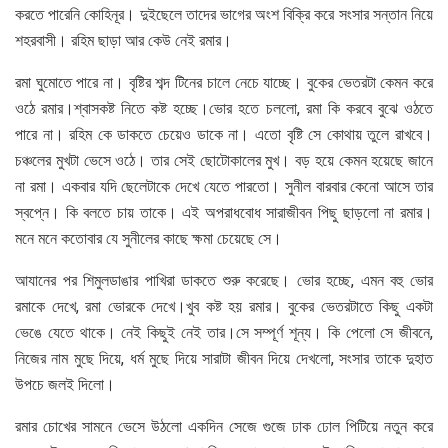
করতে পারেনি কোহিনূর। দুইছেলে তাদের ভাগের অংশ বিক্রি করে সংসার সন্তান নিয়ে
শহরবাসী। রহিম ছাড়া আর কেউ নেই রমার।
রমা ঘুমোতে পারে না। বৃষ্টির শব্দ টিনের চালে নেচে যাচ্ছে। বুকের ভেতরটা কেমন করে
ওঠে রমার।শ্বাসকষ্ট নিতে কষ্ট হচ্ছে।ভোর হতে চললো, রমা কি করবে বুঝে ওঠতে
পারে না। রহিম কে ডাকতে চেয়েও ডাকে না। এতো বৃষ্টি সে কোথায় তুলে রাখবে।
চঞ্চলের মুখটা ভেসে ওঠে। তার সেই ছোটোকালের মুখ। বড় হয়ে কেমন হয়েছে জানে
না রমা। একবার যদি ছেলেটাকে দেখে যেতে পারতো। সুনীল বারবার কেনো আসে তার
স্বপ্নে। কি বলতে চায় তাকে। এই অপরাধবোধ সারাজীবন পিছু ছাড়লো না রমার।
মনে মনে কতোবার যে সুনীলের কাছে ক্ষমা চেয়েছে সে।
আযানের পর শিমুলডাঙার পাখিরা ডাকতে শুরু করেছে। ভোর হচ্ছে, এমন বহু ভোর
রমাকে দেখে, রমা ভোরকে দেখে।খুব কষ্ট হয় রমার। বুকের ভেতরটাতে কিছু একটা
ভেঙে যেতে থাকে। নেই কিছুই নেই তার।সে সম্পূর্ণ শূন্য। কি পেলো সে জীবনে,
নিজের নাম মুছে দিয়ে, ধর্ম মুছে দিয়ে সারাটা জীবন দিয়ে দেখলো, সংসার তাকে দুহাত
উপচে জলই দিলো।
রমার চোখের সামনে ভেসে উঠলো একদিন সেজে গুজে ঢাক ঢোল পিটিয়ে নতুন করে