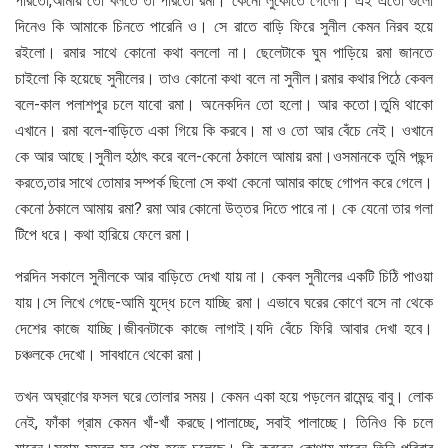
পারতো,আমায় তো বলতে তা পারতো রমা। কেনো লুকোতে গেলো। এই এতো গুলো
দিনেও কি আমাকে চিনতে পারেনি ও। সে রাতে বাড়ি ফিরে সুনীল কেমন নিরব হয়ে
রইলো। রমার সাথে কোনো কথা বললো না। ছেলেটাকে ঘুম পাড়িয়ে রমা জানতে
চাইলো কি হয়েছে সুনীলের। তাও কোনো কথা বলে না সুনীল।রমার কথার পিঠে কেবল
বলে-কাল পলাশপুর চলে যাবো রমা। অনেকদিন তো হলো। আর কতো।তুমি থাকো
এখানে। রমা বলে-বাড়িতে একা গিয়ে কি করবে। মা ও তো আর বেঁচে নেই। ওখানে
কে আর আছে।সুনীল হঠাৎ করে বলে-কেনো ঠকালে আমায় রমা।ওসমানকে তুমি পছন্দ
করতে,তার সাথে তোমার সম্পর্ক ছিলো সে কথা কেনো আমার কাছে গোপন করে গেলে।
কেনো ঠকালে আমায় রমা? রমা আর কোনো উত্তর দিতে পারে না। কে যেনো তার গলা
টিপে ধরে। কথা হারিয়ে ফেলে রমা।
পরদিন সকালে সুনীলকে আর বাড়িতে দেখা যায় না। কেবল সুনীলের একটি চিঠি পাওয়া
যায়।সে লিখে গেছে-আমি যুদ্ধে চলে যাচ্ছি রমা। এভাবে ঘরের কোণে বসে না থেকে
দেশের কাজে যাচ্ছি।জীবনটাকে কাজে লাগাই।যদি বেঁচে ফিরি আবার দেখা হবে।
চঞ্চলকে দেখো। সাবধানে থেকো রমা।
তখন অঘ্রাণের ফসল ঘরে তোলার সময়। কেমন একা হয়ে পড়লেন রামেন্দু বাবু। লোক
নেই, ফাঁকা গ্রাম কেমন খাঁ-খাঁ করছে।পালাচ্ছে, সবাই পালাচ্ছে। তিনিও কি চলে