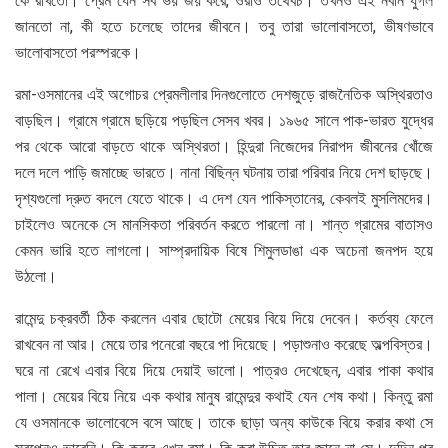
কে রাখতো। প্রেম যেন সব ভয় জয় করে, ওরাও তথৈবচ। তখনও এই নবীন যুগল
জানতো না, কী হতে চলেছে তাদের জীবনে। তবু তারা ভালোবাসতো, ভীষণভাবে
ভালোবাসতো পরস্পরকে।
রমা-ওসমানের এই অগোচর প্রেমলীলার দিনগুলোতে দেশজুড়ে রাজনৈতিক অস্থিরতাও
বাড়ছিল। গ্রামে গ্রামে ছড়িয়ে পড়ছিল সেসব খবর। ১৯৬৫ সালে পাক-ভারত যুদ্ধের
পর থেকে আরো বাড়তে থাকে অস্থিরতা। হিন্দুরা নিজেদের নিরাপদ জীবনের খোঁজে
দলে দলে পাড়ি জমাচ্ছে ভারতে। নানা বিছিন্ন ঘটনায় তারা পরিবার নিয়ে দেশ ছাড়ছে।
দৃশ্যগুলো দ্রুত বদলে যেতে থাকে। এ দেশ যেন পাকিস্তানের, কেবলই মুসলিমদের।
চাইলেও অনেকে সে মানসিকতা পরিবর্তন করতে পারলো না। শান্ত গ্রামের বাতাসও
কেমন ভারি হতে লাগলো। সাম্প্রদায়িক বিষে শিমুলডাঙা এক অচেনা জনপদ হয়ে
উঠলো।
রামেন্দু চক্রবর্তী ঠিক করলেন এবার ছোটো মেয়ের বিয়ে দিয়ে দেবেন। কর্তব্য ফেলে
রাখবেন না আর। মেয়ে তার পনেরো বছরে পা দিয়েছে। পড়াশুনাও করেছে অল্পবিস্তর।
ঘরে না রেখে এবার বিয়ে দিয়ে দেয়াই ভালো। পাত্রও দেখেছেন, এবার পাকা কথার
পালা। মেয়ের বিয়ে নিয়ে এক কথার মানুষ রামেন্দুর কথাই যেন শেষ কথা। কিন্তু রমা
যে ওসমানকে ভালোবেসে বসে আছে। তাকে ছাড়া অন্য কাউকে বিয়ে করার কথা সে