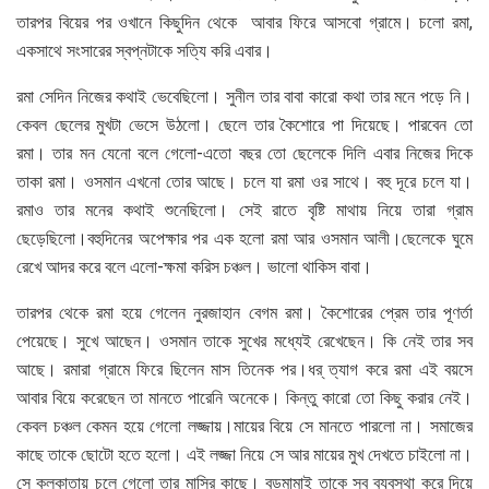
তারপর বিয়ের পর ওখানে কিছুদিন থেকে আবার ফিরে আসবো গ্রামে। চলো রমা,
একসাথে সংসারের স্বপ্নটাকে সত্যি করি এবার।
রমা সেদিন নিজের কথাই ভেবেছিলো। সুনীল তার বাবা কারো কথা তার মনে পড়ে নি।
কেবল ছেলের মুখটা ভেসে উঠলো। ছেলে তার কৈশোরে পা দিয়েছে। পারবেন তো
রমা। তার মন যেনো বলে গেলো-এতো বছর তো ছেলেকে দিলি এবার নিজের দিকে
তাকা রমা। ওসমান এখনো তোর আছে। চলে যা রমা ওর সাথে। বহু দূরে চলে যা।
রমাও তার মনের কথাই শুনেছিলো। সেই রাতে বৃষ্টি মাথায় নিয়ে তারা গ্রাম
ছেড়েছিলো।বহুদিনের অপেক্ষার পর এক হলো রমা আর ওসমান আলী।ছেলেকে ঘুমে
রেখে আদর করে বলে এলো-ক্ষমা করিস চঞ্চল। ভালো থাকিস বাবা।
তারপর থেকে রমা হয়ে গেলেন নুরজাহান বেগম রমা। কৈশোরের প্রেম তার পূণর্তা
পেয়েছে। সুখে আছেন। ওসমান তাকে সুখের মধ্যেই রেখেছেন। কি নেই তার সব
আছে। রমারা গ্রামে ফিরে ছিলেন মাস তিনেক পর।ধর্ ত্যাগ করে রমা এই বয়সে
আবার বিয়ে করেছেন তা মানতে পারেনি অনেকে। কিন্তু কারো তো কিছু করার নেই।
কেবল চঞ্চল কেমন হয়ে গেলো লজ্জায়।মায়ের বিয়ে সে মানতে পারলো না। সমাজের
কাছে তাকে ছোটো হতে হলো। এই লজ্জা নিয়ে সে আর মায়ের মুখ দেখতে চাইলো না।
সে কলকাতায় চলে গেলো তার মাসির কাছে। বড়মামাই তাকে সব ব্যবস্থা করে দিয়ে