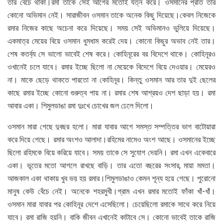
তার বেঁচে থাকা।রমা তাকে সেই আগের মতোই যত্ন করে। ওসমানের প্রতি তার
কোনো অভিমান নেই। সারাজীবন ওসমান তাকে অনেক কিছু দিয়েছে।কেবল নিজেকে
রমার নিজের কাছে অচেনা করে দিয়েছে। সময় সেই অভিমানও ভুলিয়ে দিয়েছে।
একমাত্র মেয়ের বিয়ে ওসমান ধুমধাম করেই দেয়। কোনো কিছুর অভাব নেই তার।
শেষ কতর্ব্য সে ভালো ভাবেই শেষ করে। কোহিনূরের বর বিদেশে থাকে। কোহিনূরও
ওখানেই চলে যাবে। রমার ইচ্ছে ছিলো না মেয়েকে বিদেশে বিয়ে দেওয়ার। মেয়েরও
না। মাকে ছেড়ে থাকতে পারতো না কোহিনূর। কিন্তু ওসমান আর তার দুই ছেলের
কাছে রমার ইচ্ছে কোনো গুরুত্ব পায় না। রমার শেষ আশ্রয়ও দেশ ছাড়া হয়। রমা
আবার একা। শিমুলডাঙা রমা দুঃখে চোখের জল ঢেলে দিলো।
ওসমান মারা গেছে দুবছর হলো। মারা যাবার আগে সমস্ত সম্পত্তির ভাগ বাটোয়ারা
করে দিয়ে গেছে। রমার অংশও আলাদা।রহিমের নামেও অংশ আছে। ওসমানের ইচ্ছে
ছিলো রহিমকে বিয়ে করিয়ে যাবে। সময় তাকে সে সুযোগ দেয়নি। রমা এখন একেবারে
একা। ভূতের মতো আগলে রাখছে বাড়ি। তার এতো বছরের সংসার, মায়া মমতা।
আজকাল একা থাকায় খুব ভয় হয় রমার।শিমুলডাঙাও কেমন শূন্য হয়ে গেছে। পুরোনো
মানুষ কেউ বেঁচে নেই। অনেকে শহরমুখী।গ্রাম এখন রমার মতোই ফাঁকা খাঁ-খাঁ।
ওসমান মারা যাবার পর কোহিনূর দেশে এসেছিলো। চেয়েছিলো রমাকে সাথে করে নিয়ে
যাবে। রমা রাজি হয়নি। বাকি জীবন এখানেই কাটাবে সে। কোনো ভাবেই তাকে রাজি