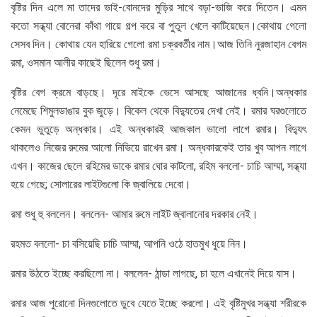
বৃষ্টির দিন এলে মা তাদের ভাই-বোনদের মুড়ির সাথে বড়া-ভাজি করে দিতেন। এমন
কতো সন্ধ্যা বোনেরা কাঁথা গায়ে গল্প করে বা পুতুল খেলে কাটিয়েছেন।কোথায় গেলো
সেসব দিন। কোথায় যেন হারিয়ে গেলো রমা চক্রবর্তীর নাম।আজ তিনি নুরজাহান বেগম
রমা, ওসমান আলীর কাছেই ছিলেন শুধু রমা।
বৃষ্টির বেগ ক্রমে বাড়ছে। দূরে মাইকে ভেসে আসছে আজানের ধ্বনি।অন্ধকার
নেমেছে শিমুলডাঙার বুক জুড়ে। বিকেল থেকে বিদ্যুতের দেখা নেই। রমার ঘরগুলোতে
কেমন ভুতুড়ে অন্ধকার। এই অন্ধকারই আজকাল ভালো লাগে রমার। বিদ্যুৎ
থাকলেও নিজের রুমের আলো নিভিয়ে রাখেন রমা। অন্ধকারকেই তার খুব আপন লাগে
এখন। কাজের ছেলে রহিমের ডাকে রমার ঘোর কাটলো, রহিম বললো- চাচি আম্মা, সন্ধ্যা
হয়ে গেছে; সোলারের লাইটগুলো কি জ্বালিয়ে দেবো।
রমা শুধু হু বললেন। বললেন- আমার রুমে লাইট জ্বালানোর দরকার নেই।
রহমত বললো- চা বসিয়েছি চাচি আম্মা, আপনি ওঠে হাতমুখ ধুয়ে নিন।
রমার উঠতে ইচ্ছে করছিলো না। বললেন- ঠান্ডা লাগছে, চা হলে এখানেই দিয়ে যাস।
রমার আজ পুরোনো দিনগুলোতে ডুবে যেতে ইচ্ছে করলো। এই বৃষ্টিমুখর সন্ধ্যা শরীরকে