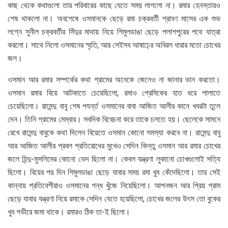
কাছ থেকে কথাগুলো তার পরিবারের কাছে যেতে সময় লাগলো না। রমার হেনস্তারও
শেষ থাকলো না। অবশেষে ওসমানকে ছেড়ে রমা চক্রবর্তী শ্রাবণ মাসের এক শুভ
লগ্নে সুনীল চক্রবর্তীর সিঁদুর মাথায় নিয়ে শিমুলডাঙা ছেড়ে পলাশপুরের পথে যাত্রা
করলো। সাথে নিলো ওসমানের স্মৃতি, আর সেইসব আষাঢ়ের অবিরল ধারার মতো চোখের
জল।
ওসমান আর রমার সম্পর্কের কথা গ্রামের অনেকে জেনেও না জানার ভান করতো।
ওসমান রমার বিয়ে আটকাতে চেয়েছিলো, রমাও প্রেমিকের হাত ধরে পালাতে
চেয়েছিলো। রামেন্দু বাবু শেষ পযর্ন্ত ওসমানের বাবা আজিত আলীর কানে খবরটা তুলে
দেন। তিনি গ্রামের মেম্বার। সবদিক বিবেচনা করে তাকে চলতে হয়। ছেলেকে সামনে
রেখে রামেন্দু বাবুকে কথা দিলেন বিয়েতে ওসমান কোনো সমস্যা করবে না। রামেন্দু বাবু
আর আজিত আলীর প্রবল প্রতিরোধের মুখেও সেদিন কিন্তু ওসমান আর রমার চোখের
জলে হিন্দু-মুসলিমের কোনো ভেদ ছিলো না। কেবল যন্ত্রণা লুকানো চোখগুলোই সত্যি
ছিলো। বিয়ের পর দিন শিমুলডাঙা ছেড়ে যাবার সময় রমা খুব কেঁদেছিলো। তার সেই
কান্নায় প্রতিবেশীরাও ওসমানের গন্ধ খুঁজে নিয়েছিলো। আপনজন আর প্রিয় গ্রাম
ছেড়ে যাবার যন্ত্রণা নিয়ে রমাকে সেদিন যেতে হয়েছিলো, চোখের জলের উৎস তো বুকের
খুব গভীরে জমা থাকে। রমারও ঠিক তা-ই ছিলো।