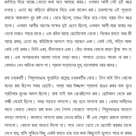
জাগিয়ে দিয়ে যাচ্ছে।কতো কথা মনে আসছে রমার। ওসমান আলী নেই দুই বছর
চলছে। এতো বড় বাড়িতে রহিমকে নিয়ে একা থাকেন রমা। চারপাশের এই শূন্যতা
রমাকে আজকাল খুব কষ্ট দেয়। মেয়ে ছিলো, তারও বিয়ে হয়ে গেছে প্রায় তিন বছর
হলো। ওসমান আলীর আগের পক্ষের দুই ছেলে ছিলো, ওসমান আলী মারা যাবার পর
থেকে তারাও শহরে থাকে। এক রহিম আছে ছোটোবেলা থেকে। নিজের বলতে আর কী
আছে রমার, এতো বড় বাড়িটাকে আগলে পড়ে আছেন একা। কেউ নেই, সত্যি আজ
কেউ নেই রমার। তিনি একা, ভীষণভাবে একা। বেঁচে থাকার কোনো কারণ খুঁজে পান না
রমা। এক অপরাধবোধ আজো তাকে তাড়া করে। পালাতে চেয়েও পারেন না রমা।
কোথাও যেন আটকে আসে পা। প্রথম সন্তানের মুখ, ভালোবাসা আর আদর।
রমা চক্রবর্তী। শিমুলডাঙার পুরোহিত রামেন্দু চক্রবর্তীর মেয়ে। তিন ভাই তিন বোনের
মধ্যে রমা ছিলেন সবার ছোটো। লম্বা আর উজ্জ্বল শ্যামলা রঙের রমার নাক মুখে
প্রতিমার মুখের আদল ছিলো। বাবা তাই নাম রেখেছিলেন রমা। ছোটকাল থেকে রমা
লক্ষ্মী মেয়েই ছিলো। সময় গড়াতে লাগলো। বড় হতে লাগলো রমা। খেলার সাথীদের
সাথে খেলতে খেলতে রমা কখন যেন শৈশব পেরোতে লাগলো। শিমুলডাঙার বাতাসে
বসন্ত লাগলো। বদলাতে লাগলো রমার ভেতর বাহির। কী এক স্রোত রমাকে ভাসাতে
লাগলো। কোনো বাধা মানতে দিলো না। পথে যেতে যেতে যে ছেলেটা বারবার তাকে
দেখে যায়, হাসি লুকিয়ে কিছু একটা বলতে চায় তার কথা কিছুতেই ভুলতে পারে না রমার