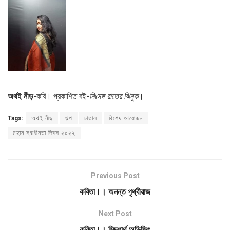
অথই নীড়
-কবি। প্রকাশিত বই-
নিঃসঙ্গ রাতের ঝিনুক
।
Tags:
অথই নীড়
গল্প
চাতাল
বিশেষ আয়োজন
মহান স্বাধীনতা দিবস ২০২২
Previous Post
কবিতা।। অনন্ত পৃথ্বীরাজ
Next Post
কবিতা।। সিদ্ধার্থ অভিজিৎ