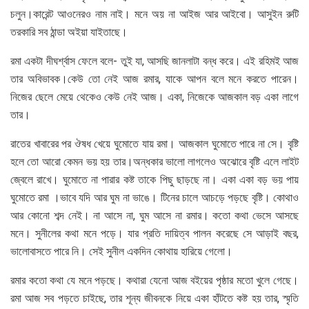
চলুন।কারেন্ট আওনেরও নাম নাই। মনে অয় না আইজ আর আইবো। আসুইন রুটি
তরকারি সব ঠান্ডা অইয়া যাইতাছে।
রমা একটা দীঘর্শ্বাস ফেলে বলে- তুই যা, আসছি জানলাটা বন্ধ করে। এই রহিমই আজ
তার অবিভাবক।কেউ তো নেই আজ রমার, যাকে আপন বলে মনে করতে পারেন।
নিজের ছেলে মেয়ে থেকেও কেউ নেই আজ। একা, নিজেকে আজকাল বড় একা লাগে
তার।
রাতের খাবারের পর ঔষধ খেয়ে ঘুমোতে যায় রমা। আজকাল ঘুমোতে পারে না সে। বৃষ্টি
হলে তো আরো কেমন ভয় হয় তার।অন্ধকার ভালো লাগলেও অঝোরে বৃষ্টি এলে লাইট
জ্বেলে রাখে। ঘুমোতে না পারার কষ্ট তাকে পিছু ছাড়ছে না। একা একা বড় ভয় পায়
ঘুমোতে রমা ।ভাবে যদি আর ঘুম না ভাঙে। টিনের চালে আচড়ে পড়ছে বৃষ্টি। কোথাও
আর কোনো শব্দ নেই। না আসে না, ঘুম আসে না রমার। কতো কথা ভেসে আসছে
মনে। সুনীলের কথা মনে পড়ে। যার প্রতি দায়িত্ব পালন করেছে সে আড়াই বছর,
ভালোবাসতে পারে নি। সেই সুনীল একদিন কোথায় হারিয়ে গেলো।
রমার কতো কথা যে মনে পড়ছে। কথারা যেনো আজ বইয়ের পৃষ্ঠার মতো খুলে গেছে।
রমা আজ সব পড়তে চাইছে, তার শূন্য জীবনকে নিয়ে একা হাঁটতে কষ্ট হয় তার, স্মৃতি