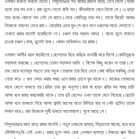
ওসমান কখনো কখনো যেতো। শিমুলডাঙার পথ আবার রমাকে কাছে টেনে নিলো।সহজ
হলো তার পথ চলা। রমা ভুলে গেলো বাকি সব। জীবনটাকে মেনে নিলো সে। এ ছাড়া
তার অন্য কোনো পথ নেই সে জানে।মেয়ে কোহিনূর তার সব। তাকে ঘিরেই আবার
নিজেকে স্বপ্নে দেখে রমা। মেয়েটার চোখ মুখ সে মনে মনে চঞ্চলের সাথে মেলাতো।
দেখতে রমার মতোই হয়েছিলো সে। চঞ্চল তার প্রথম আদর । মাকে ভুলে থাকতে
চাওয়া চঞ্চল।থাক, ভুলেই থাক। কেমন অভিমানও হয় রমার।
ওসমান আলীর বয়স বাড়ছিলো।ছেলেদের বিয়ে করিয়ে সংসারী করে দিলো।কোহিনূরকে
পড়াশুনা করাচ্ছে। ছেলেদের তেমন পড়াশুনা হয়নি । বিশেষ কিছু করেও না তারা।সে
চায় মেয়ে যতোদূর পড়তে চায় পড়ুক।তারপর তার বিয়ে দেবে।রমা বাড়ির সবকিছু দেখা
শোনা করে । ধান সেদ্ধ করার সময় এলে রমার চোখে ঘুম থাকে ন। কাজের লোকদের
সাথে জেগে থাকতে হয়।রহিম তার খুব অনুগত।বাবা মা ছাড়া রহিম সব সময় চাচি
আম্মা বলে রমার কাছাকাছি থাকে। তার দুই ছেলেও এখন তাকে মেনে নিয়েছে।ছোটো
আম্মা বলে ডাকতে গিয়ে আম্মা শব্দটা আগের মতো মিলিয়ে যায় না।বউ দুটোও তাকে
সম্মান করে। রমা নিজেকে সুখী ভাবতে ভালোবাসে। সুখে আছে সে।
শিসুলডাঙার বয়স বাড়ে রমার মতোই। নতুন চকচকে রাস্তা, বিদ্যুতের আলো, ঘরে ঘরে
টেলিভিশন,কি নেই এখন। রমার চুলে সাদা রেখা ,ওসমান ক্লান্ত।ঔষধের বাক্স ঘিরে