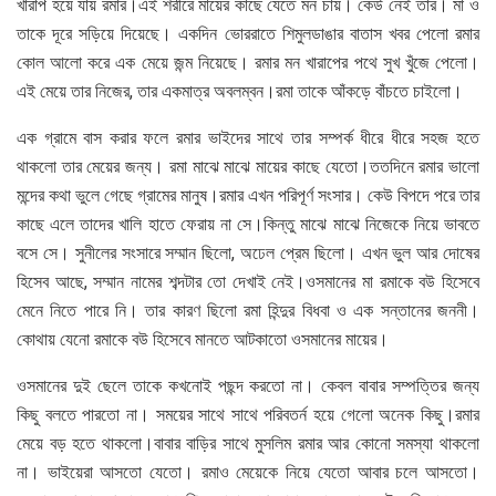
খারাপ হয়ে যায় রমার।এই শরীরে মায়ের কাছে যেতে মন চায়। কেউ নেই তার। মা ও
তাকে দূরে সড়িয়ে দিয়েছে। একদিন ভোররাতে শিমুলডাঙার বাতাস খবর পেলো রমার
কোল আলো করে এক মেয়ে জন্ম নিয়েছে। রমার মন খারাপের পথে সুখ খুঁজে পেলো।
এই মেয়ে তার নিজের, তার একমাত্র অবলম্বন।রমা তাকে আঁকড়ে বাঁচতে চাইলো।
এক গ্রামে বাস করার ফলে রমার ভাইদের সাথে তার সম্পর্ক ধীরে ধীরে সহজ হতে
থাকলো তার মেয়ের জন্য। রমা মাঝে মাঝে মায়ের কাছে যেতো।ততদিনে রমার ভালো
মন্দের কথা ভুলে গেছে গ্রামের মানুষ।রমার এখন পরিপূর্ণ সংসার। কেউ বিপদে পরে তার
কাছে এলে তাদের খালি হাতে ফেরায় না সে।কিন্তু মাঝে মাঝে নিজেকে নিয়ে ভাবতে
বসে সে। সুনীলের সংসারে সম্মান ছিলো, অঢেল প্রেম ছিলো। এখন ভুল আর দোষের
হিসেব আছে, সম্মান নামের শব্দটার তো দেখাই নেই।ওসমানের মা রমাকে বউ হিসেবে
মেনে নিতে পারে নি। তার কারণ ছিলো রমা হিন্দুর বিধবা ও এক সন্তানের জননী।
কোথায় যেনো রমাকে বউ হিসেবে মানতে আটকাতো ওসমানের মায়ের।
ওসমানের দুই ছেলে তাকে কখনোই পছন্দ করতো না। কেবল বাবার সম্পত্তির জন্য
কিছু বলতে পারতো না। সময়ের সাথে সাথে পরিবতর্ন হয়ে গেলো অনেক কিছু।রমার
মেয়ে বড় হতে থাকলো।বাবার বাড়ির সাথে মুসলিম রমার আর কোনো সমস্যা থাকলো
না। ভাইয়েরা আসতো যেতো। রমাও মেয়েকে নিয়ে যেতো আবার চলে আসতো।