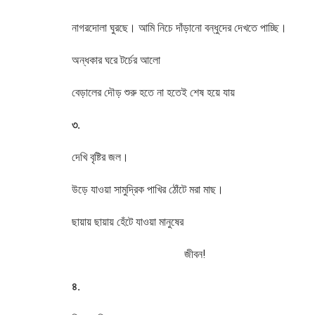
নাগরদোলা ঘুরছে। আমি নিচে দাঁড়ানো বন্ধুদের দেখতে পাচ্ছি।
অন্ধকার ঘরে টর্চের আলো
বেড়ালের দৌড় শুরু হতে না হতেই শেষ হয়ে যায়
৩.
দেখি বৃষ্টির জল।
উড়ে যাওয়া সামুদ্রিক পাখির ঠোঁটে মরা মাছ।
ছায়ায় ছায়ায় হেঁটে যাওয়া মানুষের
জীবন!
৪.