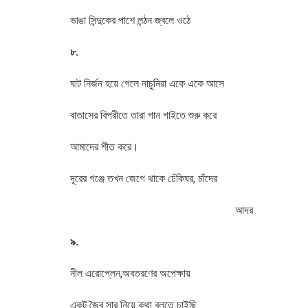
ভাঙা সিন্দুকের পাশে লন্ঠন জ্বলে ওঠে
৮.
ঘাট নির্জন হয়ে গেলে নাচুনিরা একে একে আসে
বাতাসের বিপরীতে তারা গান গাইতে শুরু করে
আমাদের শীত করে।
দূরের গঞ্জে তখন জেগে থাকে ঢেঁকিঘর, চাঁদের
আদর
৯.
নীল এরোপ্লেন,অবতরণের অপেক্ষায়
একটু জৈব সার নিয়ে কথা বলতে চাইছি