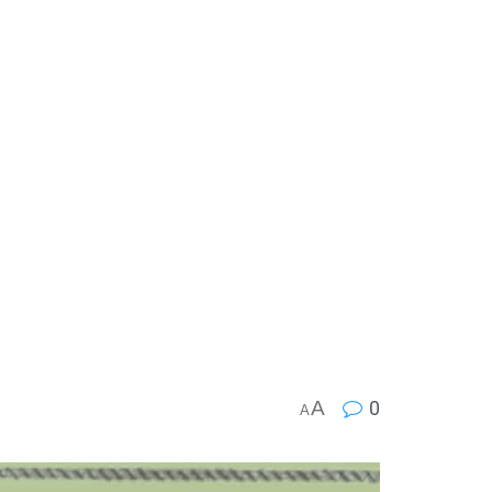
A
0
A