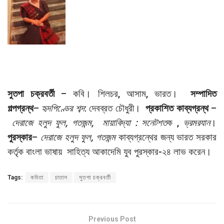
সুতপা চক্রবর্তী
– কবি। শিলচর, আসাম, ভারত।
সম্পাদিত
গল্পগ্রন্থ
–
হৃদপিণ্ডের শব্দ
: দেবব্রত চৌধুরী।
প্রকাশিত কাব্যগ্রন্থ
–
দেরাজে হলুদ ফুল, গতজন্ম,
মায়াবিদ্যা : সনেটশত
ক ,
ভ্রমরযান
।
পুরস্কার
–
দেরাজে হলুদ ফুল, গতজন্ম
কাব্যগ্রন্থের জন্য ভারত সরকার
কর্তৃক বাংলা ভাষায় সাহিত্য আকাদেমি যুব পুরস্কার-২৪ লাভ করেন।
Tags:
কবিতা
চাতাল
সুতপা চক্রবর্তী
Previous Post