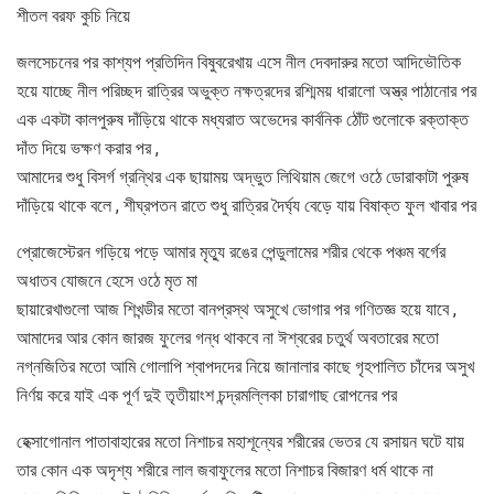
শীতল বরফ কুচি নিয়ে
জলসেচনের পর কাশ্যপ প্রতিদিন বিষুবরেখায় এসে নীল দেবদারুর মতো আদিভৌতিক
হয়ে যাচ্ছে নীল পরিচ্ছদ রাত্রির অভুক্ত নক্ষত্রদের রশ্মিময় ধারালো অস্ত্র পাঠানোর পর
এক একটা কালপুরুষ দাঁড়িয়ে থাকে মধ্যরাত অভেদের কার্বনিক ঠোঁট গুলোকে রক্তাক্ত
দাঁত দিয়ে ভক্ষণ করার পর ,
আমাদের শুধু বিসর্গ গ্রন্থির এক ছায়াময় অদ্ভুত লিথিয়াম জেগে ওঠে ডোরাকাটা পুরুষ
দাঁড়িয়ে থাকে বলে , শীঘ্রপতন রাতে শুধু রাত্রির দৈর্ঘ্য বেড়ে যায় বিষাক্ত ফুল খাবার পর
প্রোজেস্টেরন গড়িয়ে পড়ে আমার মৃত্যু রঙের পেন্ডুলামের শরীর থেকে পঞ্চম বর্গের
অধাতব যোজনে হেসে ওঠে মৃত মা
ছায়ারেখাগুলো আজ শিখন্ডীর মতো বানপ্রস্থ অসুখে ভোগার পর গণিতজ্ঞ হয়ে যাবে ,
আমাদের আর কোন জারজ ফুলের গন্ধ থাকবে না ঈশ্বরের চতুর্থ অবতারের মতো
নগ্নজিতির মতো আমি গোলাপি শ্বাপদদের নিয়ে জানালার কাছে গৃহপালিত চাঁদের অসুখ
নির্ণয় করে যাই এক পূর্ণ দুই তৃতীয়াংশ চন্দ্রমল্লিকা চারাগাছ রোপনের পর
হেক্সাগোনাল পাতাবাহারের মতো নিশাচর মহাশূন্যের শরীরের ভেতর যে রসায়ন ঘটে যায়
তার কোন এক অদৃশ্য শরীরে লাল জবাফুলের মতো নিশাচর বিজারণ ধর্ম থাকে না