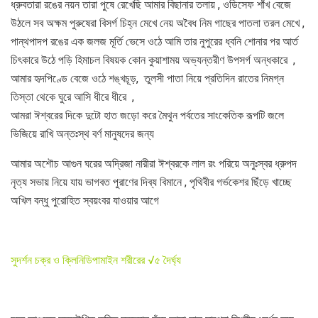
ধ্রুবতারা রঙের নয়ন তারা পুষে রেখেছি আমার বিছানার তলায় , ওডিসেফ শাঁখ বেজে
উঠলে সব অক্ষম পুরুষেরা বিসর্গ চিহ্ন মেখে নেয় অবৈধ নিম গাছের পাতলা তরল মেখে ,
পান্থপাদপ রঙের এক জলজ মূর্তি ভেসে ওঠে আমি তার নুপুরের ধ্বনি শোনার পর আর্ত
চিৎকারে উঠে পড়ি হিমাচল বিষয়ক কোন কুয়াশাময় অভ্যন্তরীণ উপসর্গ অন্ধকারে ,
আমার হৃদপিণ্ডে বেজে ওঠে শঙ্খচূড়, তুলসী পাতা নিয়ে প্রতিদিন রাতের নিমগ্ন
তিস্তা থেকে ঘুরে আসি ধীরে ধীরে ,
আমরা ঈশ্বরের দিকে দুটো হাত জড়ো করে মৈথুন পর্বতের সাংকেতিক রূপটি জলে
ভিজিয়ে রাখি অন্তঃস্থ বর্ণ মানুষদের জন্য
আমার অশৌচ আগুন ঘরের অদ্রিজা নারীরা ঈশ্বরকে লাল রং পরিয়ে অনুঃস্বর ধ্রুপদ
নৃত্য সভায় নিয়ে যায় ভাগবত পুরাণের দিব্য বিমানে , পৃথিবীর গর্ভকেশর ছিঁড়ে খাচ্ছে
অখিল বন্ধু পুরোহিত স্বয়ংবর যাওয়ার আগে
সুদর্শন চক্র ও ক্লিনিডিপামাইন শরীরের √৫ দৈর্ঘ্য