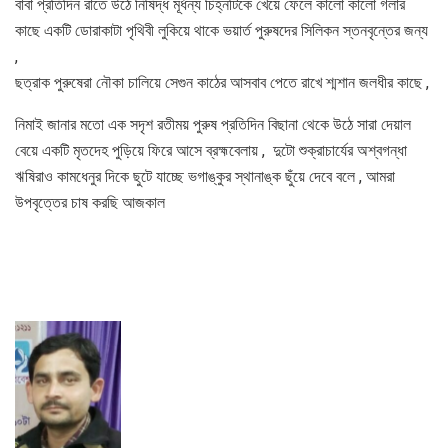
বাবা প্রতিদিন রাতে উঠে নিষিদ্ধ মূর্ধন্য চিহ্নটিকে খেয়ে ফেলে কালো কালো গলার
কাছে একটি ডোরাকাটা পৃথিবী লুকিয়ে থাকে ভয়ার্ত পুরুষদের সিলিকন স্তনবৃন্তের জন্য
,
ছত্রাক পুরুষেরা নৌকা চালিয়ে সেগুন কাঠের আসবাব পেতে রাখে শ্মশান জলধীর কাছে ,
নিমাই জানার মতো এক সদৃশ রতীময় পুরুষ প্রতিদিন বিছানা থেকে উঠে সারা দেয়াল
বেয়ে একটি মৃতদেহ পুড়িয়ে ফিরে আসে ব্রহ্মবেলায় , দুটো শুক্রাচার্যের অশ্বগন্ধা
ঋষিরাও কামধেনুর দিকে ছুটে যাচ্ছে ভগাঙ্কুর স্থানাঙ্ক ছুঁয়ে দেবে বলে , আমরা
উপবৃত্তের চাষ করছি আজকাল