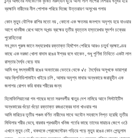
চন্দ্র আগুনের সমকৌণিক কৃষিত মরুদ্যান ছুঁয়ে আসা লাল সাপেরা মিশরীয় ধনুর্ধর হয়ে
ব্রহ্মানি নারীদের নীল পোশাক পরিয়ে দিচ্ছে উত্তরায়ণ অসুখের গলায়
কোন মৃত্যু যৌগিক রাশির মতো নয় , কোনো এক ক্ষতময় জনপদে অদৃশ্য হয়ে যাওয়ার
আগে ধানবীজ রেখে আসে অখন্ড ব্রহ্মের তৃতীয় বৃহত্তম হস্তরেখার সুদর্শন চক্রের
পুরোহিতেরা
সব নন্দন পুরুষ জানে মধ্যরেখার রক্তাক্ত হিমশৈল পেরিয়ে আরও চতুর্থ ব্রহ্মাণ্ডের
কাছে এক দরজা খোলা বাদাম রঙের ঈশ্বর বসে থাকেন , শুধু পূর্ণিমা তিথিতে একটা লাল
রাস্তার দৈর্ঘ্য বেড়ে যায়
আমি শুধু মৎস্যজীবী রঙের অবতারের ভেতরে থেকে √৫ দৈর্ঘ্যের অসুখকে ভায়াগ্রা
আর ক্লিনিডিপামাইন খাইয়ে চলি , আমার অদৃশ্য মাথার অন্ধকারে জরায়ুহীন এক
জলাশয় রোপন করি বাবার শরীরের জন্য
হিমোফিলিয়ানেরা গম গাছের মতো সরলবর্গীয় ঋতুর দেশ নামিয়ে আনে সিস্টাইটিস
অন্ধকারের গুঁড়ো গুঁড়ো রক্তাক্ত রজঃচক্রের দানা খাওয়ার পর
আমি মারিচের তৃতীয় পঞ্চম বর্ণিত নারীদের সাথে অযৌন সহবাসে লিপ্ত হয়েছি তৃতীয়
মিথিলার শরীর ভেবে, বারবার প্রখরহীন খনিজ গর্তের কাছে তাদের মায়াচর জেগে ওঠে
এখানে মৃত্যু নেই , থকথকে প্রোজেস্টেরন গড়িয়ে পড়ে মৃত্যু রঙের কোন পেন্ডুলাম