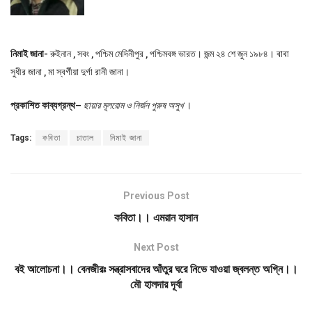
নিমাই জানা-
রুইনান , সবং , পশ্চিম মেদিনীপুর , পশ্চিমবঙ্গ ভারত। জন্ম ২৪ শে জুন ১৯৮৪। বাবা
সুধীর জানা , মা স্বর্গীয়া দুর্গা রানী জানা।
প্রকাশিত কাব্যগ্রন্থ
–
ছায়ার মূলরোম ও নির্জন পুরুষ অসুখ
।
Tags:
কবিতা
চাতাল
নিমাই জানা
Previous Post
কবিতা।। এমরান হাসান
Next Post
বই আলোচনা।। বেনজীরঃ সন্ত্রাসবাদের আঁতুর ঘরে নিভে যাওয়া জ্বলন্ত অগ্নি।।
মৌ হালদার দূর্বা