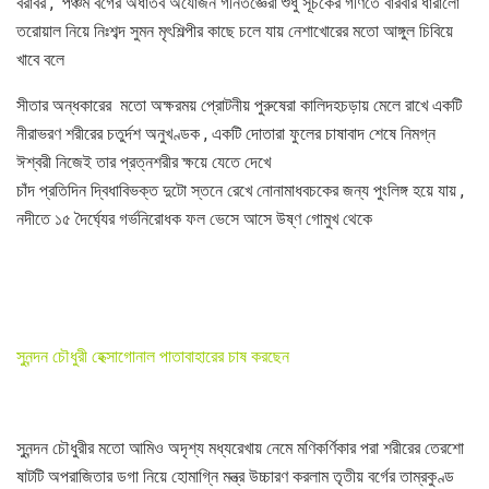
বরাবর , পঞ্চম বর্গের অধাতব অযোজন গনিতজ্ঞেরা শুধু সূচকের গণিতে বারবার ধারালো
তরোয়াল নিয়ে নিঃশব্দ সুমন মৃৎশিল্পীর কাছে চলে যায় নেশাখোরের মতো আঙ্গুল চিবিয়ে
খাবে বলে
সীতার অন্ধকারের মতো অক্ষরময় প্রোটনীয় পুরুষেরা কালিদহচড়ায় মেলে রাখে একটি
নীরাভরণ শরীরের চতুর্দশ অনুখণ্ডক , একটি দোতারা ফুলের চাষাবাদ শেষে নিমগ্ন
ঈশ্বরী নিজেই তার প্রত্নশরীর ক্ষয়ে যেতে দেখে
চাঁদ প্রতিদিন দ্বিধাবিভক্ত দুটো স্তনে রেখে নোনামাধবচকের জন্য পুংলিঙ্গ হয়ে যায় ,
নদীতে ১৫ দৈর্ঘ্যের গর্ভনিরোধক ফল ভেসে আসে উষ্ণ গোমুখ থেকে
সুনন্দন চৌধুরী হেক্সাগোনাল পাতাবাহারের চাষ করছেন
সুনন্দন চৌধুরীর মতো আমিও অদৃশ্য মধ্যরেখায় নেমে মণিকর্ণিকার পরা শরীরের তেরশো
ষাটটি অপরাজিতার ডগা নিয়ে হোমাগ্নি মন্ত্র উচ্চারণ করলাম তৃতীয় বর্গের তাম্রকুণ্ড