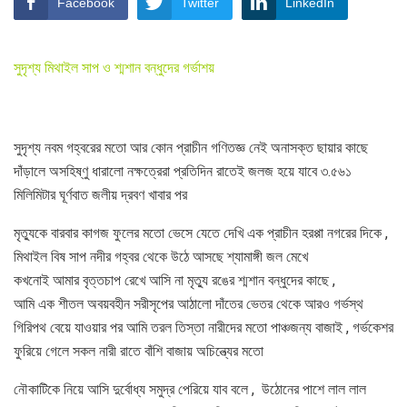
Facebook
Twitter
LinkedIn
সুদৃশ্য মিথাইল সাপ ও শ্মশান বন্ধুদের গর্ভাশয়
সুদৃশ্য নবম গহ্বরের মতো আর কোন প্রাচীন গণিতজ্ঞ নেই অনাসক্ত ছায়ার কাছে
দাঁড়ালে অসহিষ্ণু ধারালো নক্ষত্রেরা প্রতিদিন রাতেই জলজ হয়ে যাবে ৩.৫৬১
মিলিমিটার ঘূর্ণবাত জলীয় দ্রবণ খাবার পর
মৃত্যুকে বারবার কাগজ ফুলের মতো ভেসে যেতে দেখি এক প্রাচীন হরপ্পা নগরের দিকে ,
মিথাইল বিষ সাপ নদীর গহ্বর থেকে উঠে আসছে শ্যামাঙ্গী জল মেখে
কখনোই আমার বৃত্তচাপ রেখে আসি না মৃত্যু রঙের শ্মশান বন্ধুদের কাছে ,
আমি এক শীতল অবয়বহীন সরীসৃপের আঠালো দাঁতের ভেতর থেকে আরও গর্ভস্থ
গিরিপথ বেয়ে যাওয়ার পর আমি তরল তিস্তা নারীদের মতো পাঞ্চজন্য বাজাই , গর্ভকেশর
ফুরিয়ে গেলে সকল নারী রাতে বাঁশি বাজায় অচিন্ত্যের মতো
নৌকাটিকে নিয়ে আসি দুর্বোধ্য সমুদ্র পেরিয়ে যাব বলে , উঠোনের পাশে লাল লাল