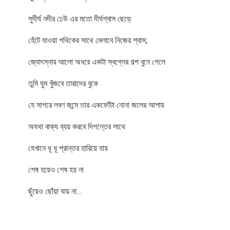
সুদীর্ঘ নদীর ঢেউ এর মতো দীর্ঘশ্বাস ছেড়ে
হেঁটে যাওয়া পথিকের সাথে মেলাবে নিজের শ্বাস;
জ্যোৎস্নার আলো অধরে একটা স্বপ্নের গল্প বুনে গেলে
তুমি ঘুম খুঁজবে তারাদের বুকে
যে সাগরে লবণ জন্মে তার একফোঁটা নোনা জলের আশায়
অযথা বাক্য ব্যয় করবে দিগন্তের সাথে
যেখানে ধূ ধূ প্রান্তর হারিয়ে যায়
শেষ হয়েও শেষ হয় না
ছুঁয়েও ছোঁয়া যায় না…