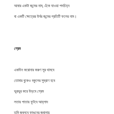
আবার একটা জন্মের নাম, এঁকে যাওয়া পদচিহ্ন
বা একটি ক্ষেত্রের উর্বর জন্মের প্রতিটি ফলের নাম।
প্রেম
একদিন করোনার করুণ সুর থামবে
তোমার বুকেও বকুলের সুঘ্রাণ হবে
ভুরভুর করে উড়বে প্রেম
লতায় পাতায় ফুটবে আহ্লাদ
তুমি জ্বলবে ফাগুনের জ্বালায়