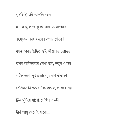
ডুববি-ই যদি ডাকলি কেন
দশ আঙুলে জাকুজ্জি অব ডিসেপেয়ার
রহস্যঘন রহস্যরসের ওপার থেকে!
যখন আবার উদিত হবি, সীমানার চরাচরে
তখন আবিষ্কারে নেশা হবে, নতুন একটা
গহীন গুহা, সুখ ছড়ানো, চোখ ধাঁধানো
মেলিসসানি অথবা ফিঙ্গেলসে, তলিয়ে নয়
ঠিক ঘুমিয়ে যাবো, দেখিস একটা
দীর্ঘ আয়ু পেয়েই যাবো…