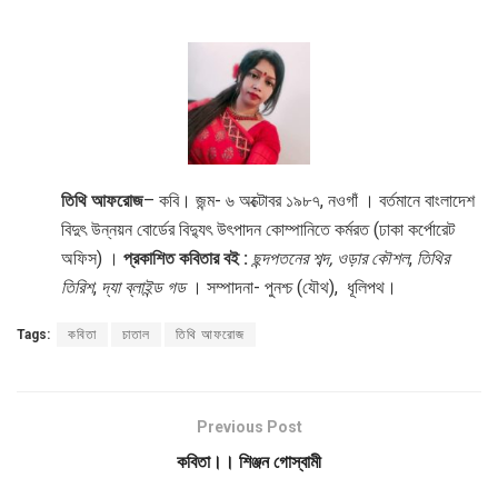
তিথি আফরোজ
– কবি। জন্ম- ৬ অক্টোবর ১৯৮৭, নওগাঁ । বর্তমানে বাংলাদেশ
বিদুৎ উন্নয়ন বোর্ডের বিদ্যুৎ উৎপাদন কোম্পানিতে কর্মরত (ঢাকা কর্পোরেট
অফিস) ।
প্রকাশিত কবিতার বই :
ছন্দপতনের শব্দ,
ওড়ার কৌশল
,
তিথির
তিরিশ
,
দ্যা ব্লাইন্ড গড
। সম্পাদনা- পুনশ্চ (যৌথ), ধূলিপথ।
Tags:
কবিতা
চাতাল
তিথি আফরোজ
Previous Post
কবিতা।। শিঞ্জন গোস্বামী