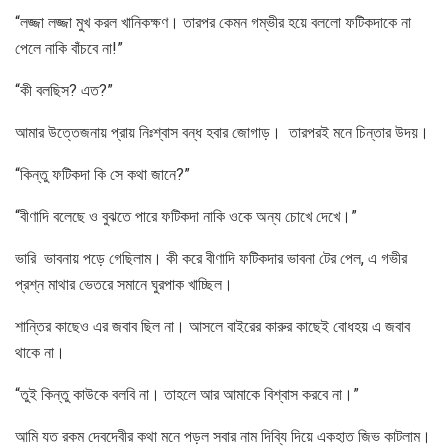
“লজ্জা লজ্জা মুখ করল খানিকক্ষণ। তারপর কেমন গম্ভীর হয়ে বললো ফটিকদাকে না
পেলে নাকি বাঁচবে না!”
“কী বলছিস? এত?”
আমার উত্তেজনায় প্রায় নিঃশ্বাস বন্ধ হবার জোগাড়। তারপরই মনে চিন্তার উদয়।
“কিন্তু ফটিকদা কি সে কথা জানে?”
“বীণাদি বলেছে ও বুঝতে পারে ফটিকদা নাকি ওকে অন্য চোখে দেখে।”
ভারি ভাবনায় পড়ে গেছিলাম। কী করে বীণাদি ফটিকদার ভাবনা টের পেল, এ গভীর
প্রশ্ন মাথার ভেতরে সমানে ঘুরপাক খাচ্ছিল।
শান্তির কাছেও এর জবাব ছিল না। আসলে বাইরের কারুর কাছেই বোধহয় এ জবাব
থাকে না।
“তুই কিন্তু কাউকে বলবি না। তাহলে আর আমাকে বিশ্বাস করবে না।”
আমি যত রকম দেবদেবীর কথা মনে পড়ল সবার নাম দিব্যি দিয়ে একহাত জিভ কাটলাম।