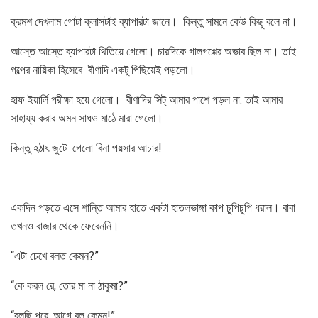
ক্রমশ দেখলাম গোটা ক্লাসটাই ব্যাপারটা জানে। কিন্তু সামনে কেউ কিছু বলে না।
আস্তে আস্তে ব্যাপারটা থিতিয়ে গেলো। চারদিকে গালগপ্পের অভাব ছিল না। তাই
গল্পের নায়িকা হিসেবে বীণাদি একটু পিছিয়েই পড়লো।
হাফ ইয়ার্লি পরীক্ষা হয়ে গেলো। বীণাদির সিট্ আমার পাশে পড়ল না. তাই আমার
সাহায্য করার অমন সাধও মাঠে মারা গেলো।
কিন্তু হঠাৎ জুটে গেলো বিনা পয়সার আচার!
একদিন পড়তে এসে শান্তি আমার হাতে একটা হাতলভাঙ্গা কাপ চুপিচুপি ধরাল। বাবা
তখনও বাজার থেকে ফেরেননি।
“এটা চেখে বলত কেমন?”
“কে করল রে, তোর মা না ঠাকুমা?”
“বলছি পরে, আগে বল কেমন!”