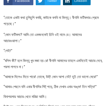
Facebook
Twitter
LinkedIn
“তোকে একটা কথা চুপিচুপি বলছি, কাউকে বলবি না কিন্তু। বীণাদি ফটিকদার প্রেমে
পড়েছে।”
“কোন ফটিকদা? আমি তো একজনকেই চিনি ওই নামে রে। আমাদের
আচারওয়ালা।”
“সেই!”
“বলিস কী? হলে কিন্তু খুব মজা হয় রে! বীণাদি আমাদের তাহলে এমনিতেই আচার দেবে,
পয়সা লাগবে না।”
“আমাকে দিলেও দিতে পারে! তোকে, উহুঁ! কোন আশা নেই! তুই তো ভালো মেয়ে!”
“আমার পেছনে যদি এবার বীণাদির সিট্ পড়ে, ঠিক দেখাব এবার অঙ্ক! তিন সত্যি!”
বিনাপয়সায় আচার খেতে মরিয়া আমি।