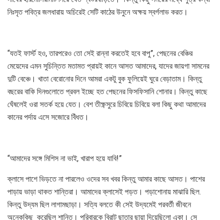
নিঃসৃত পবিত্র জলধারায় অচিরেই সেটি কাঠের উনুনে অক্ষয় স্বর্গলাভ করত।
“যতই ফার্স্ট হও, তারপরেও তো সেই রান্না করতেই হবে বাপু”, পেছনের বেঞ্চির
মেয়েদের এমন সুচিন্তিত মতামত প্রায়ই কানে আসত আমাদের, যাদের জায়গা সামনের
দুটি বেঞ্চে। খাতা বেরোনোর দিনে আমরা একটু বুক ফুলিয়েই ঘুরে বেড়াতাম। কিন্তু
বছরের বাকি দিনগুলোতে প্রবল ইচ্ছে হত পেছনের ফিসফিসানি শোনার। কিন্তু কাছে
ঘেঁষলেই ওরা সতর্ক হয়ে যেত। বেশ তীক্ষ্ণসুরে চিবিয়ে চিবিয়ে বলা কিছু কথা আমাদের
কানের পর্দায় এসে সজোরে বিঁধত।
“আমাদের সঙ্গে মিশিস না ভাই, খারাপ হয়ে যাবি!”
ক্লাসে পাশে ভিড়তে না পারলেও ওদের সব খবর কিন্তু আমার কাছে আসত। পাশের
পাড়ায় ভাড়া থাকত শান্তিরা। আমাদের ক্লাসেই পড়ত। পড়াশোনায় মাঝারি ছিল.
কিন্তু উদ্যম ছিল লাগামছাড়া। সত্যি বলতে কী সেই উদ্যমেই পরবর্তী জীবনে
অনেককিছু করেছিল শান্তি। পরিবারকে বিরাট ছাতার ছায়া দিয়েছিলো একা। সে