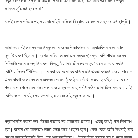
“তুই বরং ওকে মিশ্রণের অঙ্ক শিখিয়ে দিস! কত গুড়ে কত আম আর কত তেঁতুল
জানলে সুবিধেই হবে ওর!”
বলেই হেসে গড়িয়ে পড়ল মনোমোহিনী বালিকা বিদ্যালয়ের ক্লাস নাইনের দুই ছাত্রী।
আমাদের সেই মফস্বলের ইস্কুলে মেয়েদের উচ্চাকাঙ্খা বা অ্যামবিশন বলে কোন
সুস্পষ্ট ধারণা ছিল না। প্রথম সারির মেয়েরা এক নম্বর দু’নম্বর বেশি পাবার জন্যে
দিদিমণিদের সঙ্গে লড়াই করত, কিন্তু “তোমার জীবনের লক্ষ্য” রচনায় প্রায় সবাই
ঝেঁটিয়ে লিখত “শিক্ষিকা।’ মেয়েরা ঘর সংসারের বাইরে এই একটা কাজই করতে পারে –
এমন ধারণা আমাদের মনে একদম পেরেক ঠুকে ঠুকে গেঁথে দেওয়া হয়েছিল। তবে সে
পদ পেতে গেলে ঢের পড়াশোনা করতে হয় – তাই পথটা কঠিন জানা ছিল সব্বার। তাই
বেশির ভাগ মেয়েই সেই উৎসাহে জল ঢেলে ইস্কুলে আসত।
পড়াশোনাটা করতে হত বিয়ের বাজারে দর বাড়ানোর জন্যে। একটু আধটু গান শিখতেও
হত। বাসরে তো অন্ততঃ লজ্জা লজ্জা করে গাইতে হবে। কেউ কেউ অতি উৎসাহী তার
সাধের হারমোনিয়ামটি নিয়ে যেত শ্বশুরবাড়িতে। কিন্তু কিছু সময়ের মধ্যে পুত্র কন্যা