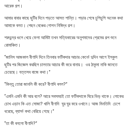
আরেক গল্প।
আমার বাবার কাছে ছুটির দিনে পড়তে আসত শান্তি। পড়ার শেষে চুপিচুপি অনেক কথা
আমাকে বলত। পেছন বেঞ্চের গোপন নিষিদ্ধ গল্প।
শরৎচন্দ্র গুলে খেয়ে ফেলা আমিটা তখন সত্যিকারের অনুপমাদের প্রেমের গল্প শুনে
রোমাঞ্চিত।
“জানিস আজকাল বীণাদি দিনে তিনবার ফটিকদার আচার কেনে! দুদিন আগে ইস্কুল
ছুটির পর জিজ্ঞেস করছিল চালতার আচার কী করে বানায়। ওর ঠাকুমা নাকি জানতে
চেয়েছে। যত্তসব বাজে কথা।”
“কিন্তু তোরা জানলি কী করে? বীণাদি বলল?”
“এমনি এমনি কী আর বলে? আরে সবসময়ই তো ফটিকদাকে ঘিরে ভিড় থাকে। লোকের
চোখ এড়ান কি এত সোজা? খালি বীণাদি ঘুর ঘুর করে ওখানে। আজ মিনতিদি চেপে
ধরেছে, ব্যাস! কথা বেরিয়ে গেছে।’’
“তা কী বললো বীণাদি?”