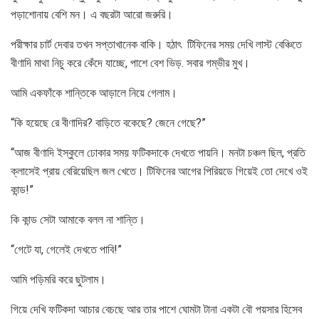
পড়াশোনায় বেশি মন। এ বছরটা আরো জরুরি।
পরীক্ষার চার্ট দেবার তখন সপ্তাখানেক বাকি। হঠাৎ টিফিনের সময় দেখি লাস্ট বেঞ্চিতে
বীণাদি মাথা নিচু করে কেঁদে যাচ্ছে, পাশে বেশ ভিড়. সবার গম্ভীর মুখ।
আমি একফাঁকে শান্তিকে আড়ালে নিয়ে গেলাম।
“কি হয়েছে রে বীণাদির? বাড়িতে বকেছে? জেনে গেছে?”
“আজ বীণাদি ইস্কুলে ঢোকার সময় ফটিকদাকে দেখতে পায়নি। মনটা চঞ্চল ছিল, প্রতি
ক্লাসেই প্রায় বেরিয়েছিল জল খেতে। টিফিনের আগের পিরিয়ডে গিয়েই তো দেখে ওই
কান্ড!”
কি কান্ড সেটা আমাকে বলল না শান্তি।
“গেটে যা, গেলেই দেখতে পাবি!”
আমি পড়িমরি করে ছুটলাম।
গিয়ে দেখি ফটিকদা আচার বেচছে আর তার পাশে ঘোমটা টানা একটা বৌ পয়সার হিসেব