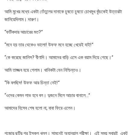
আমি মুখের মধ্যে একটা তেঁতুলের দানাকে চুষতে চুষতে চোখমুখ কুঁচকেই উত্তরটা
জানিয়েদিলাম। দারুণ।
“ফটিকদার আচারের মত?”
“মনে হয় তার থেকেও ভালো! উফফ মনে হচ্ছে খেয়েই যাই!”
“কে করেছে জানিস? বীণাদি। আমাদের বাড়ি এসে এক বয়াম দিয়ে গেছে।”
আমি তাজ্জব হয়ে গেলাম। খানিকটা যেন নিশ্চিন্তও।
“কি বলছিস! উফফ আর চিন্তা নেই!”
“ওদের কেমন লাভ হবে বল। দুজনে মিলে আচার বানালে…”
আমাদের হিসেব শেষ হলো না, বাবা ফিরে এলেন।
পুজোর ছুটির পর ইস্কুল খুলল। সামনেই অ্যানুয়াল পরীক্ষা। এই সময় সবারই একটু