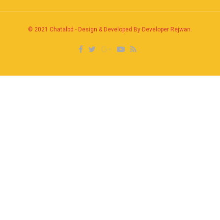
© 2021
Chatalbd
-
Design & Developed By Developer Rejwan
.