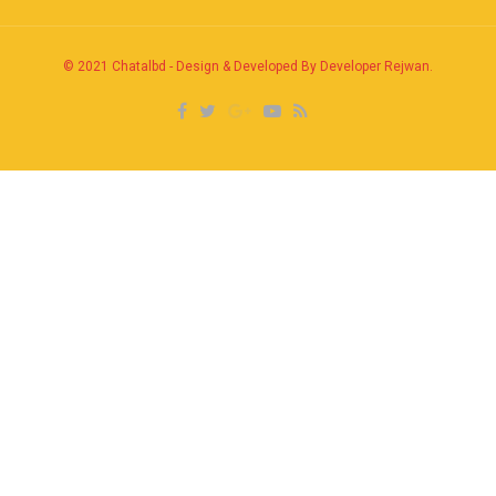
© 2021
Chatalbd
-
Design & Developed By Developer Rejwan
.