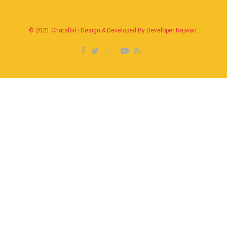
© 2021
Chatalbd
-
Design & Developed By Developer Rejwan
.