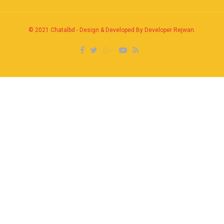
© 2021
Chatalbd
-
Design & Developed By Developer Rejwan
.