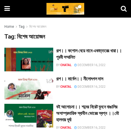
Home
Tag
বিশেষ আয়োজন
Tag:
বিশেষ আয়োজন
গল্প।। কপোল বেয়ে নামে একাত্তরের ধারা।।
পূরবী সম্মানিত
BY
CHATAL
DECEMBER 16, 2022
গল্প।। মার্বেল।। নীলোৎপল দাস
BY
CHATAL
DECEMBER 16, 2022
বই আলোচনা।। শব্দের নিরেট বুননে বাঙালির
অসাম্প্রদায়িক স্বাধীন ভোরের স্বপ্ন ।।মৌ
হালদার দূর্বা
BY
CHATAL
DECEMBER 16, 2022