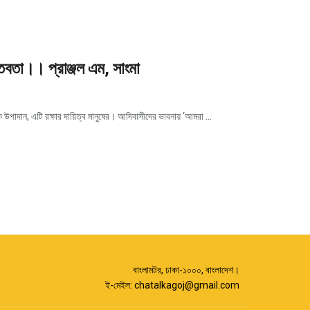
তবতা।। প্রাঞ্জল এম, সাংমা
 উপাদান, এটি রক্ষার দায়িত্ব মানুষের। আদিবাসীদের ভাবনায় ‘আমরা ...
বাংলামটর, ঢাকা-১০০০, বাংলাদেশ।
ই-মেইল:
chatalkagoj@gmail.com