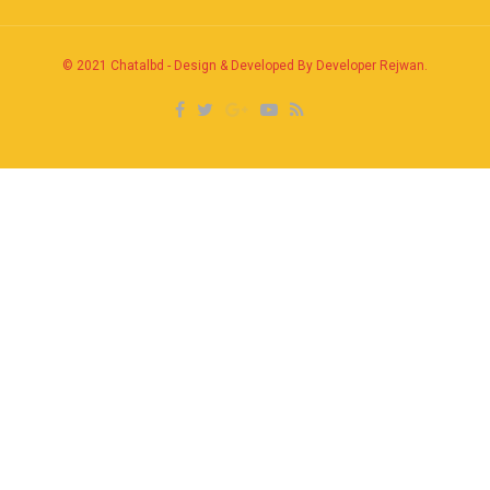
© 2021
Chatalbd
-
Design & Developed By Developer Rejwan
.