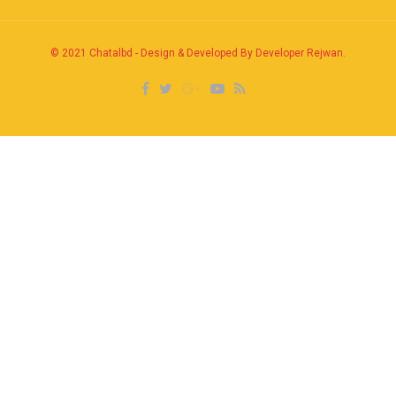
© 2021
Chatalbd
-
Design & Developed By Developer Rejwan
.