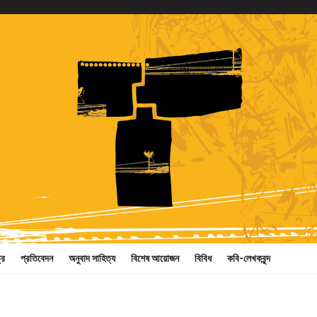
্র
প্রতিবেদন
অনুবাদ সাহিত্য
বিশেষ আয়োজন
বিবিধ
কবি-লেখকবৃন্দ