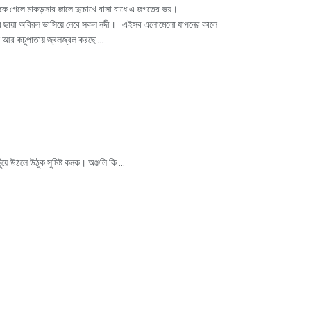
কে গেলে মাকড়সার জালে দুচোখে বাসা বাধে এ জগতের ভয়।
োমার ছায়া অবিরল ভাসিয়ে নেবে সকল নদী। এইসব এলোমেলো যাপনের কালে
ে আর কচুপাতায় জ্বলজ্বল করছে ...
ে উঠলে উঠুক সুমিষ্ট কনক। অঞ্জলি কি ...