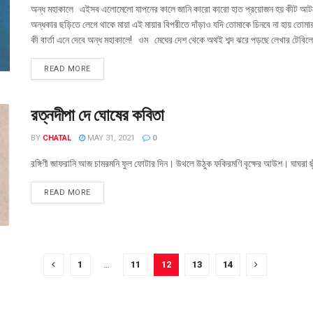
অন্ধ মহাকালে এইসব এলোমেলো যাপনের কালে জানি কারো কারো হাত প্রয়োজন হয় কীট আট
অন্ধকার ছড়িতে লেগে থাকে মায়া এই মায়ার বিপরীতে দাঁড়াও যদি তোমাকে চিনবে না হায় ত
কী বার্তা এনে দেবে অন্ধ মহাকালে! ওম মেঘের দেশ থেকে অথই শব্দ ঝরে পড়ছে লেখার টেবিল
READ MORE
রত্নদীপা দে ঘোষের কবিতা
BY
CHATAL
MAY 31, 2021
0
রঙ্গিণী জাফরানি আজ চামরমনি ফুল ফোটার দিন। উথলে উঠুক ফকিরমণি বৃক্ষের আউশ। ঘাঘরা ছুঁয়
READ MORE
1
…
11
12
13
14