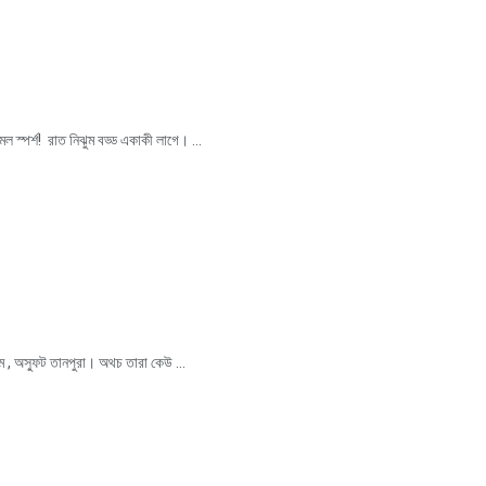
মেল স্পর্শ! রাত নিঝুম বড্ড একাকী লাগে। ...
চম , অস্ফুট তানপুরা। অথচ তারা কেউ ...