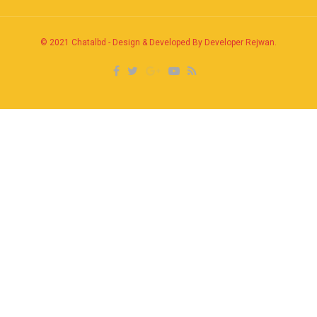
© 2021
Chatalbd
-
Design & Developed By Developer Rejwan
.