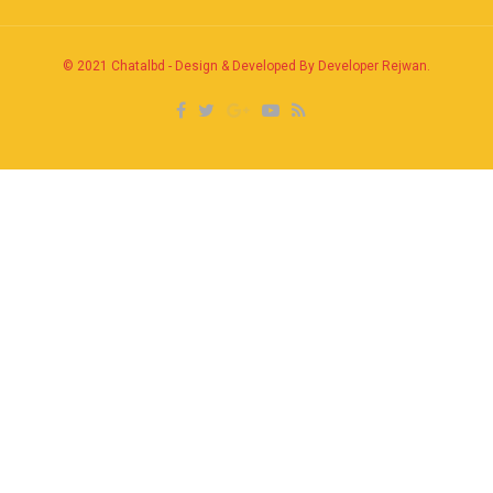
© 2021
Chatalbd
-
Design & Developed By Developer Rejwan
.